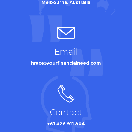
Melbourne, Australia
Email
hrao@yourfinancialneed.com
Contact
+61 426 911 804