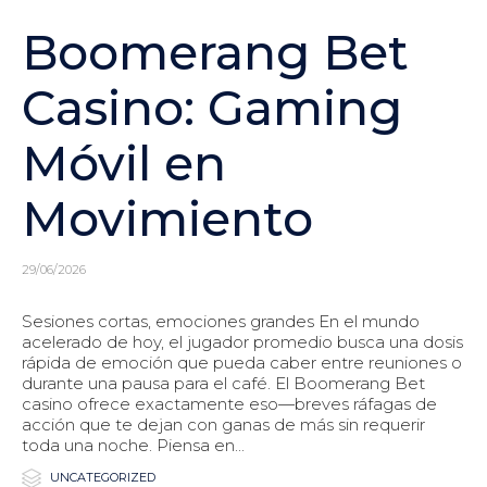
Boomerang Bet
Casino: Gaming
Móvil en
Movimiento
29/06/2026
Sesiones cortas, emociones grandes En el mundo
acelerado de hoy, el jugador promedio busca una dosis
rápida de emoción que pueda caber entre reuniones o
durante una pausa para el café. El Boomerang Bet
casino ofrece exactamente eso—breves ráfagas de
acción que te dejan con ganas de más sin requerir
toda una noche. Piensa en...

Category
UNCATEGORIZED