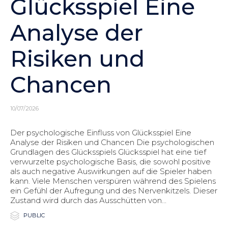
Glücksspiel Eine
Analyse der
Risiken und
Chancen
10/07/2026
Der psychologische Einfluss von Glücksspiel Eine
Analyse der Risiken und Chancen Die psychologischen
Grundlagen des Glücksspiels Glücksspiel hat eine tief
verwurzelte psychologische Basis, die sowohl positive
als auch negative Auswirkungen auf die Spieler haben
kann. Viele Menschen verspüren während des Spielens
ein Gefühl der Aufregung und des Nervenkitzels. Dieser
Zustand wird durch das Ausschütten von...

Category
PUBLIC