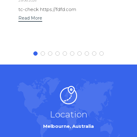
29/06/2026
tc-check https://fdfd.com
Read More
Location
Melbourne, Australia