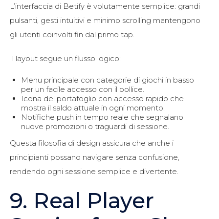
L’interfaccia di Betify è volutamente semplice: grandi
pulsanti, gesti intuitivi e minimo scrolling mantengono
gli utenti coinvolti fin dal primo tap.
Il layout segue un flusso logico:
Menu principale con categorie di giochi in basso
per un facile accesso con il pollice.
Icona del portafoglio con accesso rapido che
mostra il saldo attuale in ogni momento.
Notifiche push in tempo reale che segnalano
nuove promozioni o traguardi di sessione.
Questa filosofia di design assicura che anche i
principianti possano navigare senza confusione,
rendendo ogni sessione semplice e divertente.
9. Real Player