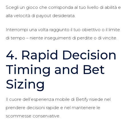
Scegli un gioco che corrisponda al tuo livello di abilità e
alla velocità di payout desiderata.
Interrompi una volta raggiunto il tuo obiettivo o il limite
di tempo – niente inseguimenti di perdite o di vincite.
4. Rapid Decision
Timing and Bet
Sizing
Il cuore dell’esperienza mobile di Betify risiede nel
prendere decisioni rapide e nel mantenere le
scommesse conservative.