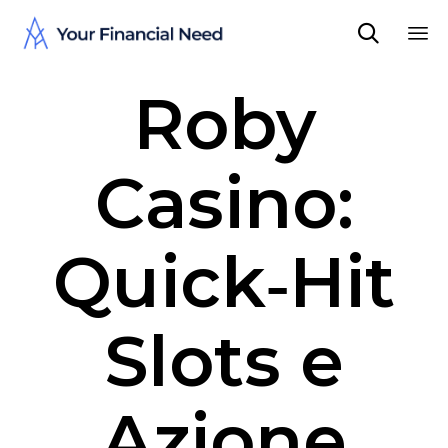

Sk
Roby
to
co
Casino:
Quick‑Hit
Slots e
Azione