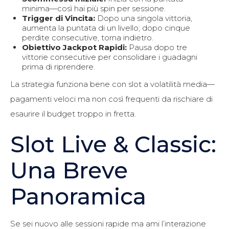
minima—così hai più spin per sessione.
Trigger di Vincita:
Dopo una singola vittoria,
aumenta la puntata di un livello; dopo cinque
perdite consecutive, torna indietro.
Obiettivo Jackpot Rapidi:
Pausa dopo tre
vittorie consecutive per consolidare i guadagni
prima di riprendere.
La strategia funziona bene con slot a volatilità media—
pagamenti veloci ma non così frequenti da rischiare di
esaurire il budget troppo in fretta.
Slot Live & Classic:
Una Breve
Panoramica
Se sei nuovo alle sessioni rapide ma ami l’interazione