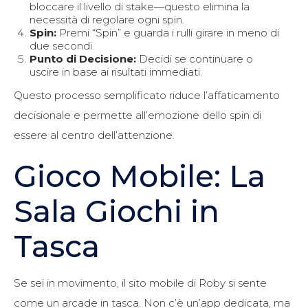
bloccare il livello di stake—questo elimina la
necessità di regolare ogni spin.
Spin:
Premi “Spin” e guarda i rulli girare in meno di
due secondi.
Punto di Decisione:
Decidi se continuare o
uscire in base ai risultati immediati.
Questo processo semplificato riduce l’affaticamento
decisionale e permette all’emozione dello spin di
essere al centro dell’attenzione.
Gioco Mobile: La
Sala Giochi in
Tasca
Se sei in movimento, il sito mobile di Roby si sente
come un arcade in tasca. Non c’è un’app dedicata, ma