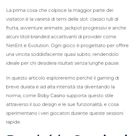
La prima cosa che colpisce la maggior parte dei
visitatori è la varietà di temi delle slot: classici rulli di
frutta, avventure animate, jackpot progressivi e anche
alcuni titoli branded accattivanti di provider come
NetEnt e Evolution. Ogni gioco è progettato per offrire
una vincita soddisfacente quasi subito, rendendolo
ideale per chi desidera risultati senza lunghe pause.
In questo articolo esploreremo perché il gaming di
breve durata e ad alta intensità sta diventando la
norma, come
Roby Casino
supporta questo stile
attraverso il suo design e le sue funzionalità, e cosa
sperimentano i veri giocatori durante queste sessioni
rapide.