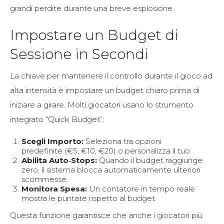
grandi perdite durante una breve esplosione.
Impostare un Budget di
Sessione in Secondi
La chiave per mantenere il controllo durante il gioco ad
alta intensità è impostare un budget chiaro prima di
iniziare a girare. Molti giocatori usano lo strumento
integrato “Quick Budget”:
Scegli Importo:
Seleziona tra opzioni
predefinite (€5, €10, €20) o personalizza il tuo.
Abilita Auto‑Stops:
Quando il budget raggiunge
zero, il sistema blocca automaticamente ulteriori
scommesse.
Monitora Spesa:
Un contatore in tempo reale
mostra le puntate rispetto al budget.
Questa funzione garantisce che anche i giocatori più