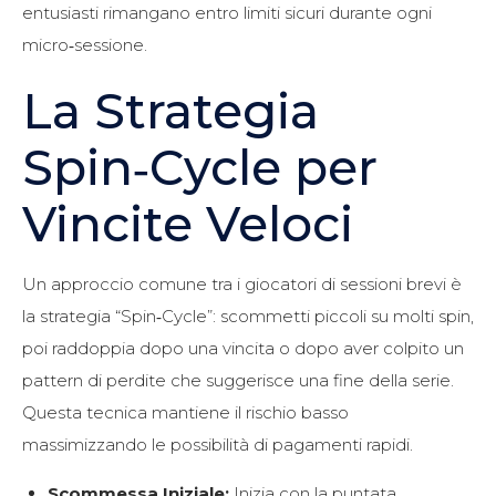
entusiasti rimangano entro limiti sicuri durante ogni
micro‑sessione.
La Strategia
Spin‑Cycle per
Vincite Veloci
Un approccio comune tra i giocatori di sessioni brevi è
la strategia “Spin‑Cycle”: scommetti piccoli su molti spin,
poi raddoppia dopo una vincita o dopo aver colpito un
pattern di perdite che suggerisce una fine della serie.
Questa tecnica mantiene il rischio basso
massimizzando le possibilità di pagamenti rapidi.
Scommessa Iniziale:
Inizia con la puntata