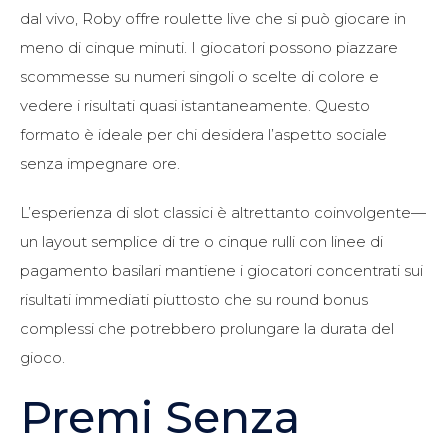
dal vivo, Roby offre roulette live che si può giocare in
meno di cinque minuti. I giocatori possono piazzare
scommesse su numeri singoli o scelte di colore e
vedere i risultati quasi istantaneamente. Questo
formato è ideale per chi desidera l’aspetto sociale
senza impegnare ore.
L’esperienza di slot classici è altrettanto coinvolgente—
un layout semplice di tre o cinque rulli con linee di
pagamento basilari mantiene i giocatori concentrati sui
risultati immediati piuttosto che su round bonus
complessi che potrebbero prolungare la durata del
gioco.
Premi Senza