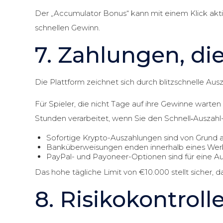
Der „Accumulator Bonus“ kann mit einem Klick akti
schnellen Gewinn.
7. Zahlungen, d
Die Plattform zeichnet sich durch blitzschnelle A
Für Spieler, die nicht Tage auf ihre Gewinne warte
Stunden verarbeitet, wenn Sie den Schnell‑Auszahl
Sofortige Krypto-Auszahlungen sind von Grund au
Banküberweisungen enden innerhalb eines Wer
PayPal- und Payoneer-Optionen sind für eine Au
Das hohe tägliche Limit von €10.000 stellt sicher, 
8. Risikokontroll