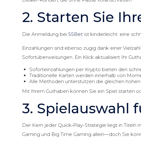
2. Starten Sie I
Die Anmeldung bei
55Bet
ist kinderleicht: eine sch
Einzahlungen sind ebenso zügig dank einer Vielzahl 
Sofortüberweisungen. Ein Klick aktualisiert Ihr Guth
Soforteinzahlungen per Krypto bieten den schne
Traditionelle Karten werden innerhalb von Mome
Alle Methoden unterstützen die gleichen hohen
Mit Ihrem Guthaben können Sie ein Spiel starten ode
3. Spielauswahl 
Der Kern jeder Quick‑Play-Strategie liegt in Titeln
Gaming und Big Time Gaming allein—doch Sie können