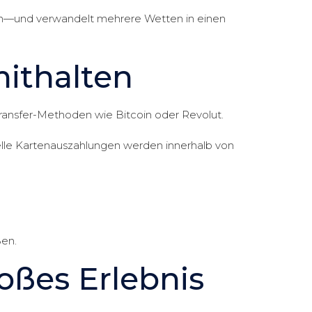
aben—und verwandelt mehrere Wetten in einen
mithalten
ransfer-Methoden wie Bitcoin oder Revolut.
nelle Kartenauszahlungen werden innerhalb von
ßen.
roßes Erlebnis