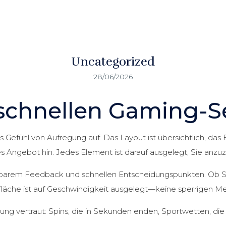
Uncategorized
28/06/2026
r schnellen Gaming-S
 das Gefühl von Aufregung auf. Das Layout ist übersichtlich, da
s Angebot hin. Jedes Element ist darauf ausgelegt, Sie anzuz
telbarem Feedback und schnellen Entscheidungspunkten. Ob Si
fläche ist auf Geschwindigkeit ausgelegt—keine sperrigen M
bung vertraut: Spins, die in Sekunden enden, Sportwetten, die