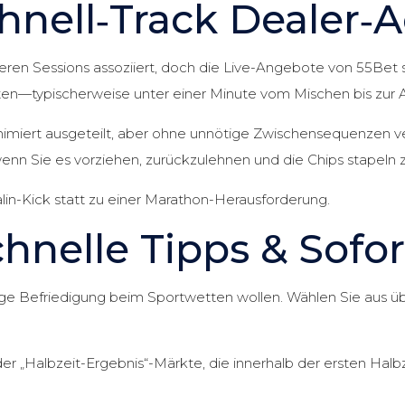
chnell‑Track Dealer‑
ren Sessions assoziiert, doch die Live-Angebote von 55Bet s
ten—typischerweise unter einer Minute vom Mischen bis zur 
nimiert ausgeteilt, aber ohne unnötige Zwischensequenzen v
 wenn Sie es vorziehen, zurückzulehnen und die Chips stapel
in-Kick statt zu einer Marathon-Herausforderung.
chnelle Tipps & Sofo
ortige Befriedigung beim Sportwetten wollen. Wählen Sie aus 
er „Halbzeit-Ergebnis“-Märkte, die innerhalb der ersten Halb