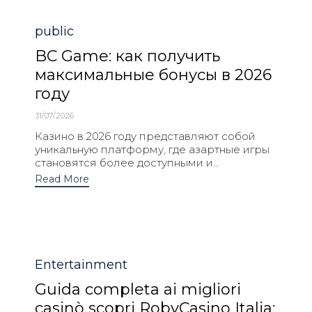
Category
public
BC Game: как получить
максимальные бонусы в 2026
году
31/07/2026
Казино в 2026 году представляют собой
уникальную платформу, где азартные игры
становятся более доступными и...
Read More
Category
Entertainment
Guida completa ai migliori
casinò scopri RobyCasino Italia: