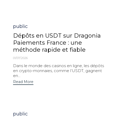
Category
public
Dépôts en USDT sur Dragonia
Paiements France : une
méthode rapide et fiable
01/07/2026
Dans le monde des casinos en ligne, les dépôts
en crypto-monnaies, comme l’USDT, gagnent
en...
Read More
Category
public