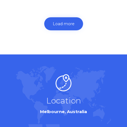
Load more
Location
Melbourne, Australia