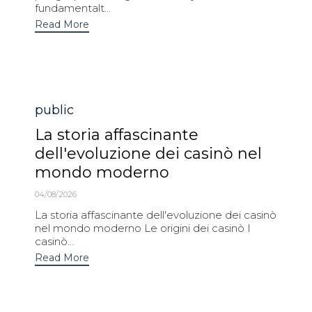
fundamentalt...
Read More
Category
public
La storia affascinante
dell'evoluzione dei casinò nel
mondo moderno
04/08/2026
La storia affascinante dell'evoluzione dei casinò
nel mondo moderno Le origini dei casinò I
casinò...
Read More