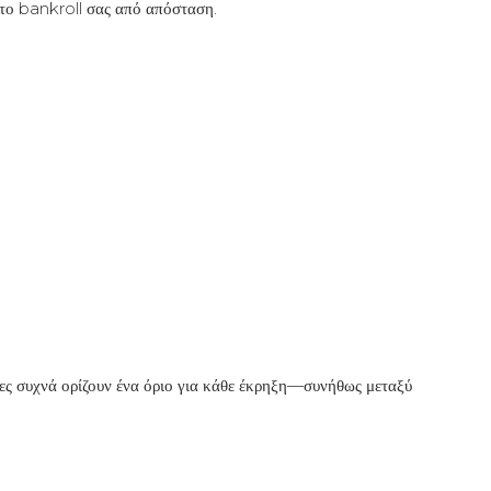
ε το bankroll σας από απόσταση.
ες συχνά ορίζουν ένα όριο για κάθε έκρηξη—συνήθως μεταξύ