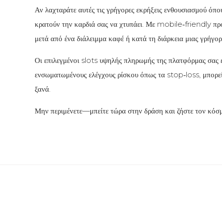
Αν λαχταράτε αυτές τις γρήγορες εκρήξεις ενθουσιασμού όπο
κρατούν την καρδιά σας να χτυπάει. Με mobile‑friendly π
μετά από ένα διάλειμμα καφέ ή κατά τη διάρκεια μιας γρήγο
Οι επιλεγμένοι slots υψηλής πληρωμής της πλατφόρμας σας ε
ενσωματωμένους ελέγχους ρίσκου όπως τα stop‑loss, μπορείτ
ξανά.
Μην περιμένετε—μπείτε τώρα στην δράση και ζήστε τον κόσμ