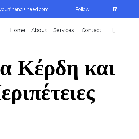
ourfinancialneed.com
Follow
Skip

Home
About
Services
Contact
to
content
α Κέρδη και
ριπέτειες