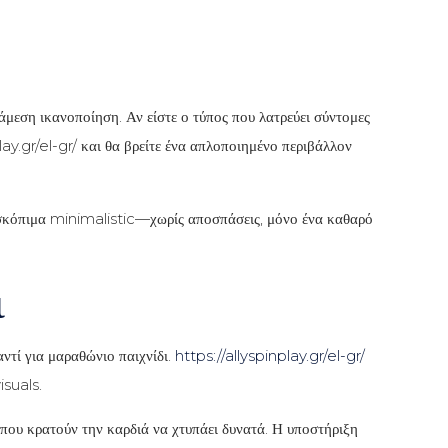
μεση ικανοποίηση. Αν είστε ο τύπος που λατρεύει σύντομες
ay.gr/el-gr/ και θα βρείτε ένα απλοποιημένο περιβάλλον
αι σκόπιμα minimalistic—χωρίς αποσπάσεις, μόνο ένα καθαρό
ι
ντί για μαραθώνιο παιχνίδι.
https://allyspinplay.gr/el-gr/
isuals.
 που κρατούν την καρδιά να χτυπάει δυνατά. Η υποστήριξη