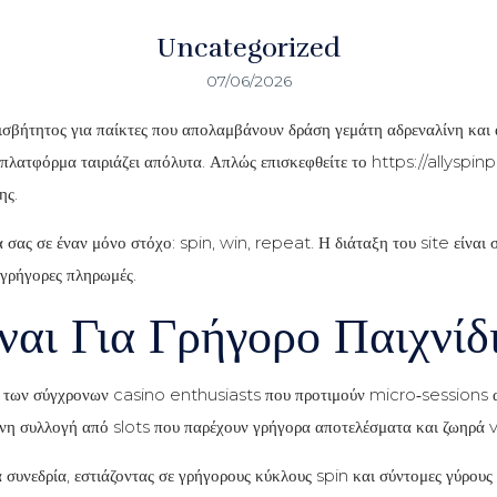
Uncategorized
07/06/2026
σβήτητος για παίκτες που απολαμβάνουν δράση γεμάτη αδρεναλίνη και ά
πλατφόρμα ταιριάζει απόλυτα. Απλώς επισκεφθείτε το https://allyspinpl
ης.
ια σας σε έναν μόνο στόχο: spin, win, repeat. Η διάταξη του site είν
 γρήγορες πληρωμές.
ναι Για Γρήγορο Παιχνίδ
έν των σύγχρονων casino enthusiasts που προτιμούν micro‑sessions α
ένη συλλογή από slots που παρέχουν γρήγορα αποτελέσματα και ζωηρά v
ά συνεδρία, εστιάζοντας σε γρήγορους κύκλους spin και σύντομες γύρους