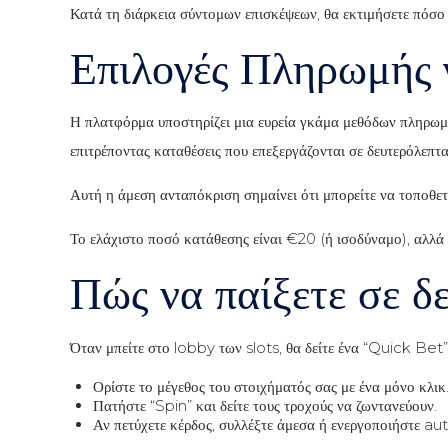
Κατά τη διάρκεια σύντομων επισκέψεων, θα εκτιμήσετε πόσο γ
Επιλογές Πληρωμής 
Η πλατφόρμα υποστηρίζει μια ευρεία γκάμα μεθόδων πλ
επιτρέποντας καταθέσεις που επεξεργάζονται σε δευτερόλεπτα
Αυτή η άμεση ανταπόκριση σημαίνει ότι μπορείτε να τοποθετ
Το ελάχιστο ποσό κατάθεσης είναι €20 (ή ισοδύναμο), αλλά σ
Πώς να παίξετε σε δ
Όταν μπείτε στο lobby των slots, θα δείτε ένα “Quick Bet” 
Ορίστε το μέγεθος του στοιχήματός σας με ένα μόνο κλικ
Πατήστε “Spin” και δείτε τους τροχούς να ζωντανεύουν.
Αν πετύχετε κέρδος, συλλέξτε άμεσα ή ενεργοποιήστε aut