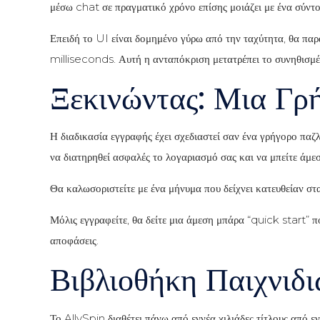
μέσω chat σε πραγματικό χρόνο επίσης μοιάζει με ένα σύντο
Επειδή το UI είναι δομημένο γύρω από την ταχύτητα, θα πα
milliseconds. Αυτή η ανταπόκριση μετατρέπει το συνηθισμέν
Ξεκινώντας: Μια Γρ
Η διαδικασία εγγραφής έχει σχεδιαστεί σαν ένα γρήγορο παζλ
να διατηρηθεί ασφαλές το λογαριασμό σας και να μπείτε άμεσ
Θα καλωσοριστείτε με ένα μήνυμα που δείχνει κατευθείαν στ
Μόλις εγγραφείτε, θα δείτε μια άμεση μπάρα “quick start”
αποφάσεις.
Βιβλιοθήκη Παιχνιδ
Το AllySpin διαθέτει πάνω από εννέα χιλιάδες τίτλους από