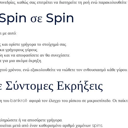
 συνεδρίες, καθώς σας επιτρέπει να διατηρείτε τη ροή ενώ παρακολουθείτ
 Spin σε Spin
ι με αυτό:
 και ορίστε γρήγορα το στοίχημά σας.
κα γρήγορους γύρους.
η και να αποφασίσετε αν θα συνεχίσετε.
ε για μια ακόμα έκρηξη.
ητού χρόνου, ενώ εξακολουθείτε να νιώθετε τον ενθουσιασμό κάθε γύρου.
ε Σύντομες Εκρήξεις
του bankroll· αφορά τον έλεγχο του ρίσκου σε μικροεπίπεδο. Οι παίκτ
πληρώσετε ή να αποσύρετε γρήγορα.
ιείται μετά από έναν καθορισμένο αριθμό χαμένων spins.