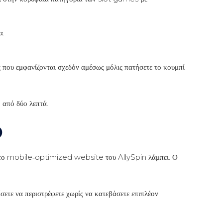
α.
ς που εμφανίζονται σχεδόν αμέσως μόλις πατήσετε το κουμπί
 από δύο λεπτά.
p
έ, το mobile‑optimized website του AllySpin λάμπει. Ο
σετε να περιστρέφετε χωρίς να κατεβάσετε επιπλέον