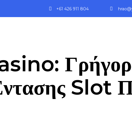
+61 426 911 804
hrao@y
asino: Γρήγορ
ντασης Slot Πε