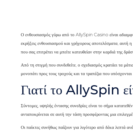
Ο ενθουσιασμός γύρω από το AllySpin Casino είναι αδιαμφι
εκρήξεις ενθουσιασμού και γρήγορους αποτελέσματα, αυτή η 
που σας επιτρέπει να μπείτε κατευθείαν στην καρδιά της δράσ
Από τη στιγμή που συνδεθείτε, ο σχεδιασμός κρατάει τα μάτ
μονοπάτι προς τους τροχούς και τα τραπέζια που υπόσχονται
Γιατί το AllySpin εί
Σύντομες, υψηλής έντασης συνεδρίες είναι το σήμα κατατεθ
ανταποκρίνεται σε αυτή την τάση προσφέροντας μια επιλεγμ
Οι παίκτες συνήθως παίζουν για λιγότερο από δέκα λεπτά αν