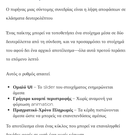
Ο πυρήνας μιας σύντομης συνεδρίας είναι η λήψη αποφάσεων σε
κλάσματα δευτερολέπτου.
Ένας παίκτης μπορεί να τοποθετήσει ένα στοίχημα μέσα σε δύο
δευτερόλεπτα από τη σύνδεση, και να προσαρμόσει το στοίχημά
του αφού δει ένα αρχικό αποτέλεσμα—όλα αυτά προτού περάσει
το επόμενο λεπτό.
Αυτός ο ρυθμός απαιτεί:
Ομαλό UI
– Το slider του στοιχήματος ενημερώνεται
άμεσα.
Γρήγορο κουμπί περιστροφής
– Χωρίς αναμονή για
φόρτωση animation.
Πραγματικό‑Χρόνο Πληρωμές
– Τα κέρδη πιστώνονται
άμεσα ώστε να μπορείς να επανεπενδύσεις αμέσως.
Το αποτέλεσμα είναι ένας κύκλος που μπορεί να επαναληφθεί
δεκάδες φορές σε μισή ώρα χωρίς κόπωση.