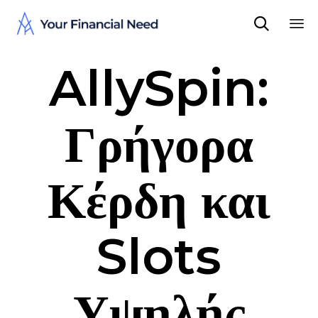

Sk
AllySpin:
to
co
Γρήγορα
Κέρδη και
Slots
Υψηλής