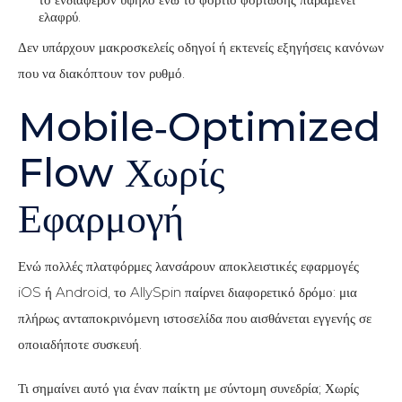
ελαφρύ.
Δεν υπάρχουν μακροσκελείς οδηγοί ή εκτενείς εξηγήσεις κανόνων
που να διακόπτουν τον ρυθμό.
Mobile‑Optimized
Flow Χωρίς
Εφαρμογή
Ενώ πολλές πλατφόρμες λανσάρουν αποκλειστικές εφαρμογές
iOS ή Android, το AllySpin παίρνει διαφορετικό δρόμο: μια
πλήρως ανταποκρινόμενη ιστοσελίδα που αισθάνεται εγγενής σε
οποιαδήποτε συσκευή.
Τι σημαίνει αυτό για έναν παίκτη με σύντομη συνεδρία; Χωρίς