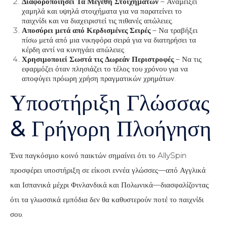
Διαφοροποιήσει Τα Μεγέθη Στοιχημάτων
– Αναμείξει
χαμηλά και υψηλά στοιχήματα για να παρατείνει το
παιχνίδι και να διαχειριστεί τις πιθανές απώλειες.
Αποσύρει μετά από Κερδισμένες Σειρές
– Να τραβήξει
πίσω μετά από μια νικηφόρα σειρά για να διατηρήσει τα
κέρδη αντί να κυνηγάει απώλειες.
Χρησιμοποιεί Σωστά τις Δωρεάν Περιστροφές
– Να τις
εφαρμόζει όταν πλησιάζει το τέλος του χρόνου για να
αποφύγει πρόωρη χρήση πραγματικών χρημάτων.
Υποστήριξη Γλώσσας
& Γρήγορη Πλοήγηση
Ένα παγκόσμιο κοινό παικτών σημαίνει ότι το AllySpin
προσφέρει υποστήριξη σε είκοσι εννέα γλώσσες—από Αγγλικά
και Ισπανικά μέχρι Φινλανδικά και Πολωνικά—διασφαλίζοντας
ότι τα γλωσσικά εμπόδια δεν θα καθυστερούν ποτέ το παιχνίδι
σου.