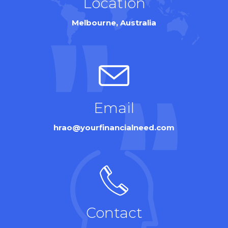
Location
Melbourne, Australia
Email
hrao@yourfinancialneed.com
Contact