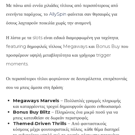
Με πάνω από εννέα χιλιάδες τίτλους από περισσότερους από
ενενήντα παρόχους, το
AllySpin
φαίνεται σαν θησαυρός για
όσους λαχταρούν ποικιλία χωρίς την αναμονή.
Η λίστα με τα slots είναι ειδικά διαμορφωμένη για ταχύτητα,
featuring δημοφιλείς τίτλους Megaways και Bonus Buy που
προσφέρουν υψηλή μεταβλητότητα και γρήγορα trigger
moments.
Οι περισσότεροι τίτλοι φορτώνουν σε δευτερόλεπτα, επιτρέποντάς
σου να μπεις άμεσα στη δράση:
Megaways Marvels
– Πολλαπλές γραμμές πληρωμής
και καταρρέοντες τροχοί δημιουργούν άμεσο ενθουσιασμό.
Bonus Buy Blitz
– Πληρώνεις ένα μικρό ποσό για να
μπεις κατευθείαν σε δωρεάν περιστροφές.
Themed‑Driven Thrills
– Από φανταστικούς
κόσμους μέχρι φουτουριστικές πόλεις, κάθε θέμα διατηρεί
το ενδιαφέρον υψηλό ενώ το φορτίο φόρτωσης παραμένει