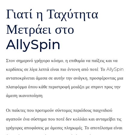
Γιατί η Ταχύτητα
Μετράει στο
AllySpin
Στον σημερινό γρήγορο κόσμο, η επιθυμία να παίξεις και να
κερδίσεις σε λίγα λεπτά είναι πιο έντονη από ποτέ. Το AllySpin
ανταποκρίνεται άμεσα σε αυτήν την ανάγκη, προσφέροντας μια
πλατφόρμα όπου κάθε περιστροφή μοιάζει με σπριντ προς την
άμεση ικανοποίηση.
Οι παίκτες που προτιμούν σύντομες περιόδους παιχνιδιού
αγαπούν ένα σύστημα που ποτέ δεν κολλάει και ανταμείβει τις
γρήγορες αποφάσεις με άμεσες πληρωμές. Το αποτέλεσμα είναι