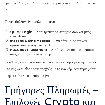
εμπόδια λήψης και άμεση πρόσβαση από το κινητό ή το tablet
σου.
Το περιβάλλον είναι απλοποιημένο:
Quick Login
– Αποθήκευσε τα στοιχεία σου και μπες
κατευθείαν.
Instant Game Access
– Ένα πάτημα σε στέλνει
άμεσα στον επιλεγμένο slot.
Fast Bet Placement
– Αυτόματη αποθήκευση ποσού
στοιχήματος για αδιάκοπη ροή.
Οι οθόνες είναι βελτιστοποιημένες για χειρισμό με αφής, ώστε να
μπορείς να γυρίζεις τους τροχούς με το ένα χέρι ενώ περιηγείσαι
στην κατάταξη στο παρασκήνιο.
Γρήγορες Πληρωμές –
Επιλογές Crypto και