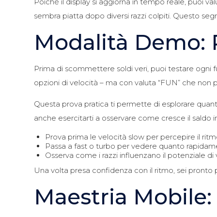
Poiché il display si aggiorna in tempo reale, puoi val
sembra piatta dopo diversi razzi colpiti. Questo seg
Modalità Demo: P
Prima di scommettere soldi veri, puoi testare ogni fu
opzioni di velocità – ma con valuta “FUN” che non pu
Questa prova pratica ti permette di esplorare quanto
anche esercitarti a osservare come cresce il saldo i
Prova prima le velocità slow per percepire il ritm
Passa a fast o turbo per vedere quanto rapidamen
Osserva come i razzi influenzano il potenziale di v
Una volta presa confidenza con il ritmo, sei pronto p
Maestria Mobile