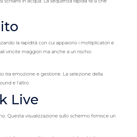
si schianti in acqua. La sequenza rapida fa sì che
ito
zando la rapidità con cui appaiono i moltiplicatori e
iali vincite maggiori ma anche a un rischio
rio tra emozione e gestione. La selezione della
und e l’altro.
k Live
cono. Questa visualizzazione sullo schermo fornisce un