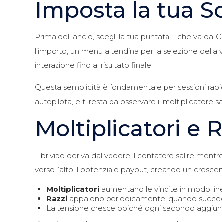
Imposta la tua S
Prima del lancio, scegli la tua puntata – che va da €
l’importo, un menu a tendina per la selezione della vel
interazione fino al risultato finale.
Questa semplicità è fondamentale per sessioni rapi
autopilota, e ti resta da osservare il moltiplicatore 
Moltiplicatori e R
Il brivido deriva dal vedere il contatore salire mentr
verso l’alto il potenziale payout, creando un crescen
Moltiplicatori
aumentano le vincite in modo lin
Razzi
appaiono periodicamente; quando succede, i
La tensione cresce poiché ogni secondo aggiunge