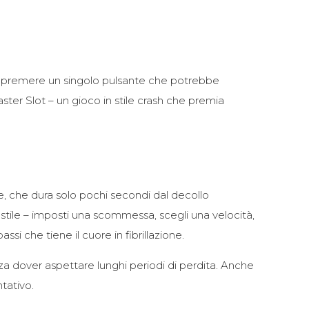
to a premere un singolo pulsante che potrebbe
ter Slot – un gioco in stile crash che premia
ce, che dura solo pochi secondi dal decollo
 stile – imposti una scommessa, scegli una velocità,
assi che tiene il cuore in fibrillazione.
za dover aspettare lunghi periodi di perdita. Anche
tativo.