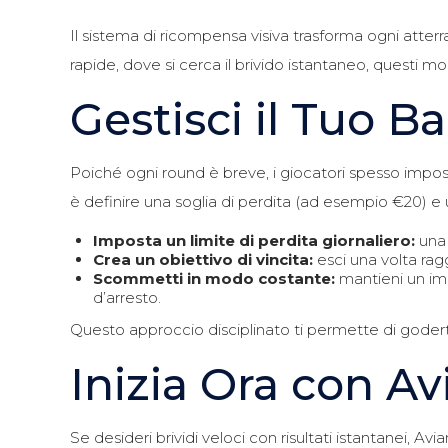
Il sistema di ricompensa visiva trasforma ogni atter
rapide, dove si cerca il brivido istantaneo, questi
Gestisci il Tuo B
Poiché ogni round è breve, i giocatori spesso imposta
è definire una soglia di perdita (ad esempio €20) e 
Imposta un limite di perdita giornaliero:
una 
Crea un obiettivo di vincita:
esci una volta ragg
Scommetti in modo costante:
mantieni un im
d’arresto.
Questo approccio disciplinato ti permette di godert
Inizia Ora con Av
Se desideri brividi veloci con risultati istantanei, A