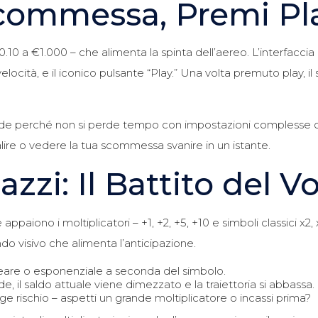
commessa, Premi Pla
0.10 a €1.000 – che alimenta la spinta dell’aereo. L’interfacci
ocità, e il iconico pulsante “Play.” Una volta premuto play, il s
de perché non si perde tempo con impostazioni complesse o m
salire o vedere la tua scommessa svanire in un istante.
azzi: Il Battito del V
e appaiono i moltiplicatori – +1, +2, +5, +10 e simboli classici x
do visivo che alimenta l’anticipazione.
eare o esponenziale a seconda del simbolo.
l saldo attuale viene dimezzato e la traiettoria si abbassa.
 rischio – aspetti un grande moltiplicatore o incassi prima?