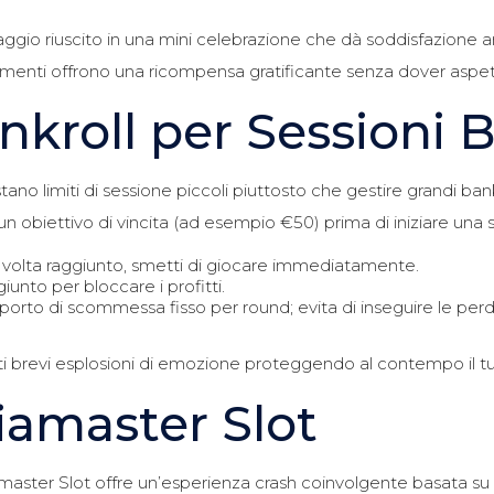
raggio riuscito in una mini celebrazione che dà soddisfazione a
 momenti offrono una ricompensa gratificante senza dover aspet
ankroll per Sessioni B
no limiti di sessione piccoli piuttosto che gestire grandi bankr
un obiettivo di vincita (ad esempio €50) prima di iniziare una 
volta raggiunto, smetti di giocare immediatamente.
iunto per bloccare i profitti.
porto di scommessa fisso per round; evita di inseguire le pe
i brevi esplosioni di emozione proteggendo al contempo il tu
iamaster Slot
viamaster Slot offre un’esperienza crash coinvolgente basata su 