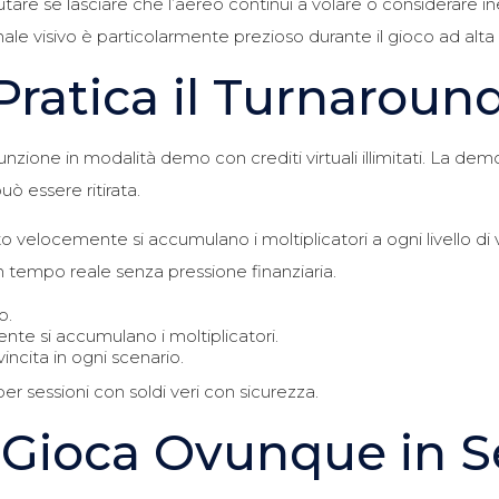
utare se lasciare che l’aereo continui a volare o considerare in
nale visivo è particolarmente prezioso durante il gioco ad alt
ratica il Turnaroun
nzione in modalità demo con crediti virtuali illimitati. La demo
ò essere ritirata.
 velocemente si accumulano i moltiplicatori a ogni livello di 
n tempo reale senza pressione finanziaria.
o.
te si accumulano i moltiplicatori.
incita in ogni scenario.
er sessioni con soldi veri con sicurezza.
: Gioca Ovunque in 