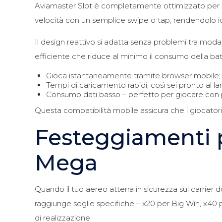
Aviamaster Slot è completamente ottimizzato per s
velocità con un semplice swipe o tap, rendendolo ide
Il design reattivo si adatta senza problemi tra moda
efficiente che riduce al minimo il consumo della bat
Gioca istantaneamente tramite browser mobile; 
Tempi di caricamento rapidi, così sei pronto al la
Consumo dati basso – perfetto per giocare con pia
Questa compatibilità mobile assicura che i giocator
Festeggiamenti p
Mega
Quando il tuo aereo atterra in sicurezza sul carrier 
raggiunge soglie specifiche – x20 per Big Win, x4
di realizzazione.