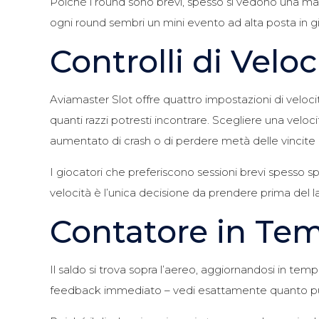
Poiché i round sono brevi, spesso si vedono una manci
ogni round sembri un mini evento ad alta posta in g
Controlli di Veloc
Aviamaster Slot offre quattro impostazioni di veloci
quanti razzi potresti incontrare. Scegliere una veloc
aumentato di crash o di perdere metà delle vincite 
I giocatori che preferiscono sessioni brevi spesso s
velocità è l’unica decisione da prendere prima del la
Contatore in Te
Il saldo si trova sopra l’aereo, aggiornandosi in tem
feedback immediato – vedi esattamente quanto pu