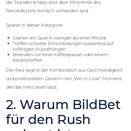
die Stunden knapp sind, aber Momente des
Nervenkitzels reichlich vorhanden sind.
Spieler in dieser Kategorie:
Starten ein Spiel in weniger als einer Minute.
Treffen schnelle Entscheidungen basierend auf
sofortigen Auszahlungen.
Beenden vor einer Kaffeepause oder einem
Arbeitstreffen.
Der Reiz liegt in der Kombination aus Geschwindigkeit
und potenziellem Gewinn—ein „Win or Lose“-Moment,
der das Herz rasen lässt.
2. Warum BildBet
für den Rush