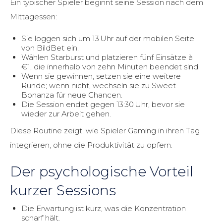
Ein typischer Spieler beginnt seine Session nach dem
Mittagessen:
Sie loggen sich um 13 Uhr auf der mobilen Seite
von BildBet ein.
Wählen Starburst und platzieren fünf Einsätze à
€1, die innerhalb von zehn Minuten beendet sind.
Wenn sie gewinnen, setzen sie eine weitere
Runde; wenn nicht, wechseln sie zu Sweet
Bonanza für neue Chancen.
Die Session endet gegen 13:30 Uhr, bevor sie
wieder zur Arbeit gehen.
Diese Routine zeigt, wie Spieler Gaming in ihren Tag
integrieren, ohne die Produktivität zu opfern.
Der psychologische Vorteil
kurzer Sessions
Die Erwartung ist kurz, was die Konzentration
scharf hält.