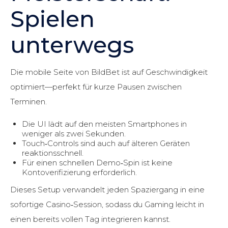
Spielen
unterwegs
Die mobile Seite von BildBet ist auf Geschwindigkeit
optimiert—perfekt für kurze Pausen zwischen
Terminen.
Die UI lädt auf den meisten Smartphones in
weniger als zwei Sekunden.
Touch‑Controls sind auch auf älteren Geräten
reaktionsschnell.
Für einen schnellen Demo‑Spin ist keine
Kontoverifizierung erforderlich.
Dieses Setup verwandelt jeden Spaziergang in eine
sofortige Casino‑Session, sodass du Gaming leicht in
einen bereits vollen Tag integrieren kannst.