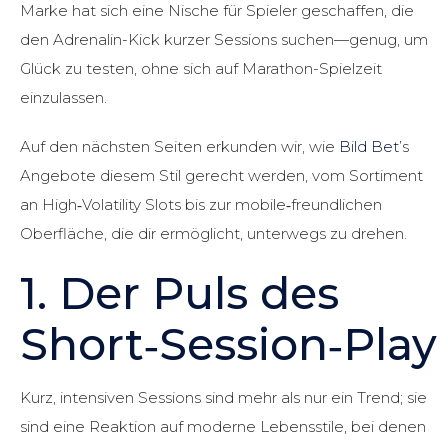
Marke hat sich eine Nische für Spieler geschaffen, die
den Adrenalin-Kick kurzer Sessions suchen—genug, um
Glück zu testen, ohne sich auf Marathon-Spielzeit
einzulassen.
Auf den nächsten Seiten erkunden wir, wie
Bild Bet
’s
Angebote diesem Stil gerecht werden, vom Sortiment
an High‑Volatility Slots bis zur mobile‑freundlichen
Oberfläche, die dir ermöglicht, unterwegs zu drehen.
1. Der Puls des
Short‑Session‑Play
Kurz, intensiven Sessions sind mehr als nur ein Trend; sie
sind eine Reaktion auf moderne Lebensstile, bei denen