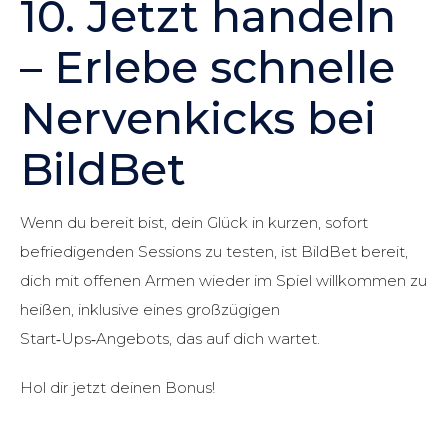
10. Jetzt handeln
– Erlebe schnelle
Nervenkicks bei
BildBet
Wenn du bereit bist, dein Glück in kurzen, sofort
befriedigenden Sessions zu testen, ist BildBet bereit,
dich mit offenen Armen wieder im Spiel willkommen zu
heißen, inklusive eines großzügigen
Start‑Ups‑Angebots, das auf dich wartet.
Hol dir jetzt deinen Bonus!