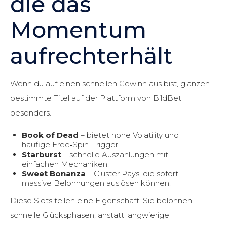
die das
Momentum
aufrechterhält
Wenn du auf einen schnellen Gewinn aus bist, glänzen
bestimmte Titel auf der Plattform von BildBet
besonders.
Book of Dead
– bietet hohe Volatility und
häufige Free‑Spin-Trigger.
Starburst
– schnelle Auszahlungen mit
einfachen Mechaniken.
Sweet Bonanza
– Cluster Pays, die sofort
massive Belohnungen auslösen können.
Diese Slots teilen eine Eigenschaft: Sie belohnen
schnelle Glücksphasen, anstatt langwierige