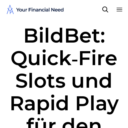

Sk
BildBet:
to
co
Quick‑Fire
Slots und
Rapid Play
für den