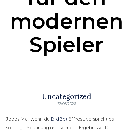
modernen
Spieler
Uncategorized
23/06/2026
Jedes Mal, wenn du
BildBet
öffnest, verspricht es
sofortige Spannung und schnelle Ergebnisse. Die