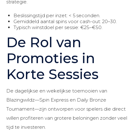
strategie.
Beslissingstijd per inzet: < 5 seconden.
Gemiddeld aantal spins voor cash-out: 20–30.
Typisch winstdoel per sessie: €25–€50.
De Rol van
Promoties in
Korte Sessies
De dagelijkse en wekelijkse toernooien van
Blazingwildz—Spin Express en Daily Bronze
Tournament—zijn ontworpen voor spelers die direct
willen profiteren van grotere beloningen zonder veel
tijd te investeren.