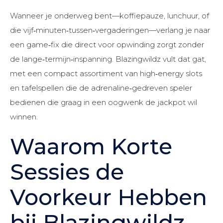
Wanneer je onderweg bent—koffiepauze, lunchuur, of
die vijf‑minuten‑tussen‑vergaderingen—verlang je naar
een game‑fix die direct voor opwinding zorgt zonder
de lange‑termijn‑inspanning. Blazingwildz vult dat gat,
met een compact assortiment van high‑energy slots
en tafelspellen die de adrenaline‑gedreven speler
bedienen die graag in een oogwenk de jackpot wil
winnen.
Waarom Korte
Sessies de
Voorkeur Hebben
bij Blazingwildz