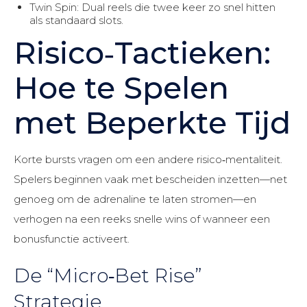
Twin Spin: Dual reels die twee keer zo snel hitten
als standaard slots.
Risico‑Tactieken:
Hoe te Spelen
met Beperkte Tijd
Korte bursts vragen om een andere risico‑mentaliteit.
Spelers beginnen vaak met bescheiden inzetten—net
genoeg om de adrenaline te laten stromen—en
verhogen na een reeks snelle wins of wanneer een
bonusfunctie activeert.
De “Micro‑Bet Rise”
Strategie