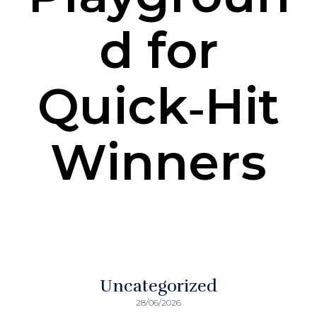
d for
Quick‑Hit
Winners
Uncategorized
28/06/2026