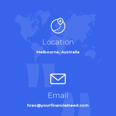
Location
Melbourne, Australia
Email
hrao@yourfinancialneed.com