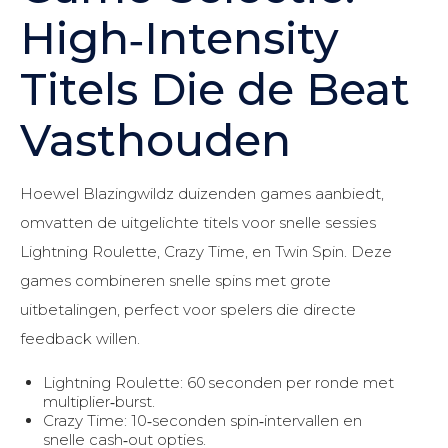
High‑Intensity
Titels Die de Beat
Vasthouden
Hoewel Blazingwildz duizenden games aanbiedt,
omvatten de uitgelichte titels voor snelle sessies
Lightning Roulette, Crazy Time, en Twin Spin. Deze
games combineren snelle spins met grote
uitbetalingen, perfect voor spelers die directe
feedback willen.
Lightning Roulette: 60 seconden per ronde met
multiplier‑burst.
Crazy Time: 10‑seconden spin‑intervallen en
snelle cash‑out opties.