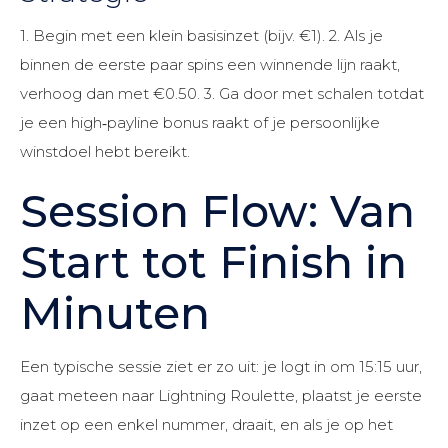
1. Begin met een klein basisinzet (bijv. €1). 2. Als je
binnen de eerste paar spins een winnende lijn raakt,
verhoog dan met €0.50. 3. Ga door met schalen totdat
je een high‑payline bonus raakt of je persoonlijke
winstdoel hebt bereikt.
Session Flow: Van
Start tot Finish in
Minuten
Een typische sessie ziet er zo uit: je logt in om 15:15 uur,
gaat meteen naar Lightning Roulette, plaatst je eerste
inzet op een enkel nummer, draait, en als je op het