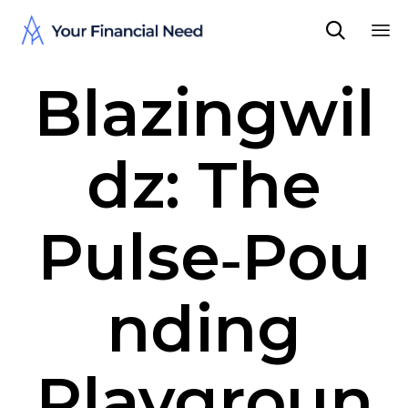

Sk
Blazingwil
to
co
dz: The
Pulse‑Pou
nding
Playgroun