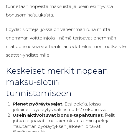
tunnetaan nopeista maksuista ja usein esiintyvistä
bonusominaisuuksista.
Löydät slotteja, joissa on vähemmän rullia mutta
enemmän voittolinjoja—nämä tarjoavat enemmän
mahdollisuuksia voittaa ilman odottelua monimutkaisille
scatter-yhdistelmille.
Keskeiset merkit nopean
maksu‑slotin
tunnistamiseen
Pienet pyöräytysajat.
Etsi pelejä, joissa
jokainen pyöräytys valmistuu 1–2 sekunnissa.
Usein aktivoituvat bonus‑tapahtumat.
Pelit,
jotka tarjoavat ilmaiskierroksia tai mini‑pelejä
muutaman pyöräytyksen jälkeen, pitävät
jännityksen yllä.