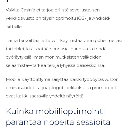
Vaikka Casinia ei tarjoa erillistä sovellusta, sen
verkkosivusto on täysin optimoitu iOS- ja Android-
laitteille.
Tämä tarkoittaa, että voit käynnistää pelin puhelimellasi
tai tabletillasi, säätää panoksia lennossa ja tehdä
pyöräytyksiä ilman monimutkaisten valikoiden
selaamista—tärkeä tekijä lyhyissä pelisessioissa.
Mobile‑käyttöliittymä säilyttää kaikki työpöytäsivuston
ominaisuudet: tarjoajalogot, peliluokat ja promootiot
ovat kaikki saatavilla yhdeltä näytöltä.
Kuinka mobiilioptimointi
parantaa nopeita sessioita