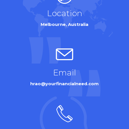
Location
Melbourne, Australia
Email
hrao@yourfinancialneed.com