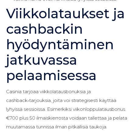
Viikkolataukset ja
cashbackin
hyödyntäminen
jatkuvassa
pelaamisessa
Casinia tarjoaa viikkolatausbonuksia ja
cashback‑tarjouksia, joita voi strategisesti käyttää
lyhyissä sessioissa. Esimerkiksi viikonloppulatausbonus
€700 plus 50 ilmaiskierrosta voidaan tallettaa ja pelata
muutamassa tunnissa ilman pitkällisiä taukoja.