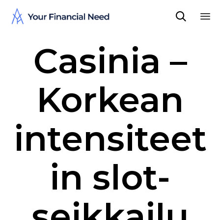

Sk
Casinia –
to
co
Korkean
intensiteet
in slot-
seikkailu