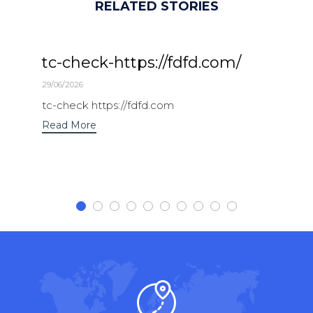
RELATED STORIES
tc-check-https://fdfd.com/
29/06/2026
tc-check https://fdfd.com
Read More