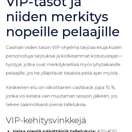
VIP-tasot ja
niiden merkitys
nopeille pelaajille
Casinian viiden tason VIP-ohjelma tarjoaa etuja kuten
personoituja tarjouksia ja korkeammat kotiutusrajat—
hyötyjä, jotka ovat merkityksellisiä myös lyhytaikaisille
pelaajille, jos he ylläpitävät tasaista peliä ajan myötä.
Keskeinen etu on viikoittainen cashback jopa 15 %,
jonka voi kerätä vain muutaman session jälkeen, jos
tekee säännöllisesti pieniä talletuksia.
VIP-kehitysvinkkejä
Valaa pieniä päivittäisiä talletuksia:
€10–€20