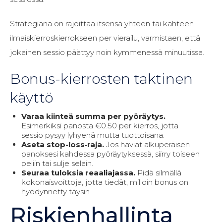
Strategiana on rajoittaa itsensä yhteen tai kahteen
ilmaiskierroskierrokseen per vierailu, varmistaen, että
jokainen sessio päättyy noin kymmenessä minuutissa.
Bonus-kierrosten taktinen
käyttö
Varaa kiinteä summa per pyöräytys.
Esimerkiksi panosta €0.50 per kierros, jotta
sessio pysyy lyhyenä mutta tuottoisana.
Aseta stop-loss‑raja.
Jos häviät alkuperäisen
panoksesi kahdessa pyöräytyksessä, siirry toiseen
peliin tai sulje selain.
Seuraa tuloksia reaaliajassa.
Pidä silmällä
kokonaisvoittoja, jotta tiedät, milloin bonus on
hyödynnetty täysin.
Riskienhallinta