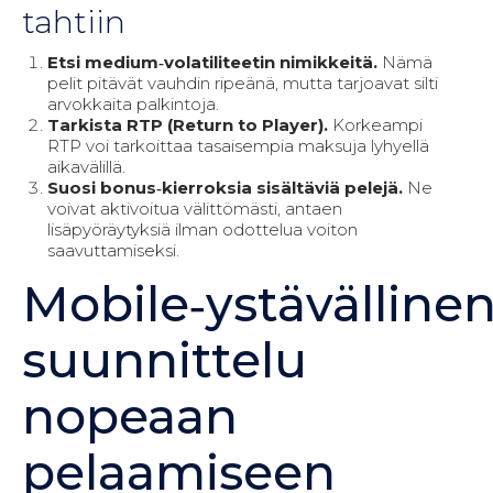
tahtiin
Etsi medium‑volatiliteetin nimikkeitä.
Nämä
pelit pitävät vauhdin ripeänä, mutta tarjoavat silti
arvokkaita palkintoja.
Tarkista RTP (Return to Player).
Korkeampi
RTP voi tarkoittaa tasaisempia maksuja lyhyellä
aikavälillä.
Suosi bonus‑kierroksia sisältäviä pelejä.
Ne
voivat aktivoitua välittömästi, antaen
lisäpyöräytyksiä ilman odottelua voiton
saavuttamiseksi.
Mobile‑ystävälline
suunnittelu
nopeaan
pelaamiseen