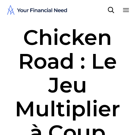

Sk
Chicken
to
co
Road : Le
Jeu
Multiplier
à Coup