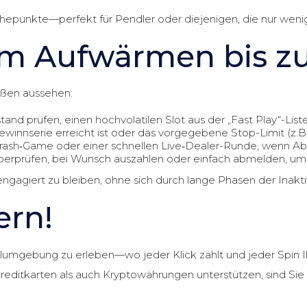
 Höhepunkte—perfekt für Pendler oder diejenigen, die nur we
om Aufwärmen bis z
aßen aussehen:
tand prüfen, einen hochvolatilen Slot aus der „Fast Play“-List
ewinnserie erreicht ist oder das vorgegebene Stop-Limit (z.B. 
rash‑Game oder einer schnellen Live‑Dealer-Runde, wenn Ab
berprüfen, bei Wunsch auszahlen oder einfach abmelden, um 
 engagiert zu bleiben, ohne sich durch lange Phasen der Inakt
ern!
ielumgebung zu erleben—wo jeder Klick zählt und jeder Spin
Kreditkarten als auch Kryptowährungen unterstützen, sind Si