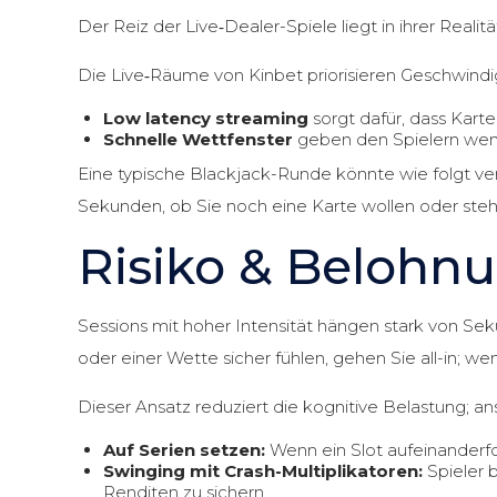
Der Reiz der Live‑Dealer-Spiele liegt in ihrer Real
Die Live‑Räume von Kinbet priorisieren Geschwindi
Low latency streaming
sorgt dafür, dass Kart
Schnelle Wettfenster
geben den Spielern weni
Eine typische Blackjack-Runde könnte wie folgt verl
Sekunden, ob Sie noch eine Karte wollen oder steh
Risiko & Belohnu
Sessions mit hoher Intensität hängen stark von Se
oder einer Wette sicher fühlen, gehen Sie all-in; w
Dieser Ansatz reduziert die kognitive Belastung; an
Auf Serien setzen:
Wenn ein Slot aufeinanderfol
Swinging mit Crash-Multiplikatoren:
Spieler 
Renditen zu sichern.