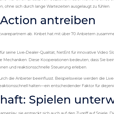
en, ohne sich durch lange Wartezeiten ausgelaugt zu fühlen.
 Action antreiben
ftwarepartnern ab. Kinbet hat mit über 70 Anbietern zusammen
seine Live‑Dealer-Qualität, NetEnt für innovative Video Slots
ive Mechaniken. Diese Kooperationen bedeuten, dass Sie bei
tionen und reaktionsschnelle Steuerung erleben.
rch die Anbieter beeinflusst. Beispielsweise werden die Li
 reaktionsschnell halten—ein entscheidender Faktor für diejen
haft: Spielen unter
ameplay; sie erstreckt sich auch auf den Zugriff auf Spiele. D