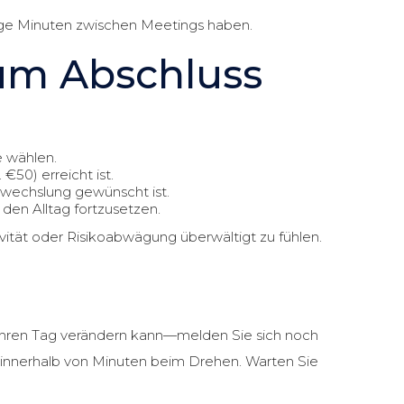
nige Minuten zwischen Meetings haben.
um Abschluss
e wählen.
€50) erreicht ist.
wechslung gewünscht ist.
den Alltag fortzusetzen.
ivität oder Risikoabwägung überwältigt zu fühlen.
 Ihren Tag verändern kann—melden Sie sich noch
e innerhalb von Minuten beim Drehen. Warten Sie