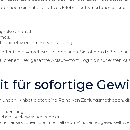
 dennoch ein nahezu natives Erlebnis auf Smartphones und T
rmgröße anpasst.
ames.
ts und effizientem Server-Routing.
 öffentliche Verkehrsmittel beginnen: Sie öffnen die Seite au
zu drehen. Der gesamte Ablauf—from Login bis zur ersten Au
t für sofortige Gew
ahlungen. Kinbet bietet eine Reihe von Zahlungsmethoden, di
 Einzahlung.
s ohne Bankzwischenhändler.
in-Transaktionen, die innerhalb von Minuten abgewickelt w