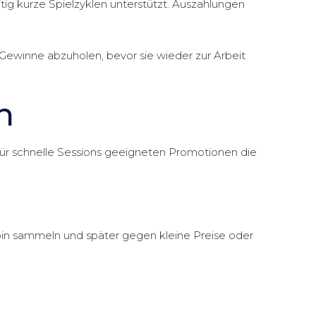
tig kurze Spielzyklen unterstützt. Auszahlungen
e Gewinne abzuholen, bevor sie wieder zur Arbeit
n
r schnelle Sessions geeigneten Promotionen die
pin sammeln und später gegen kleine Preise oder