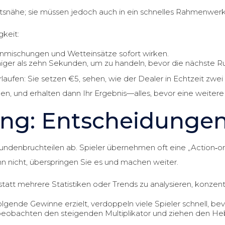
itätsnähe; sie müssen jedoch auch in ein schnelles Rahmenwer
gkeit:
enmischungen und Wetteinsätze sofort wirken.
ger als zehn Sekunden, um zu handeln, bevor die nächste R
aufen: Sie setzen €5, sehen, wie der Dealer in Echtzeit zwei 
en, und erhalten dann Ihr Ergebnis—alles, bevor eine weiter
ng: Entscheidungen 
kundenbruchteilen ab. Spieler übernehmen oft eine „Action‑o
enn nicht, überspringen Sie es und machen weiter.
statt mehrere Statistiken oder Trends zu analysieren, konzent
gende Gewinne erzielt, verdoppeln viele Spieler schnell, bev
beobachten den steigenden Multiplikator und ziehen den H