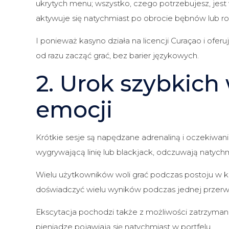
ukrytych menu; wszystko, czego potrzebujesz, jest
aktywuje się natychmiast po obrocie bębnów lub roz
I ponieważ kasyno działa na licencji Curaçao i of
od razu zacząć grać, bez barier językowych.
2. Urok szybkich
emocji
Krótkie sesje są napędzane adrenaliną i oczekiwanie
wygrywającą linię lub blackjack, odczuwają natych
Wielu użytkowników woli grać podczas postoju w 
doświadczyć wielu wyników podczas jednej przerw
Ekscytacja pochodzi także z możliwości zatrzyman
pieniądze pojawiają się natychmiast w portfelu.