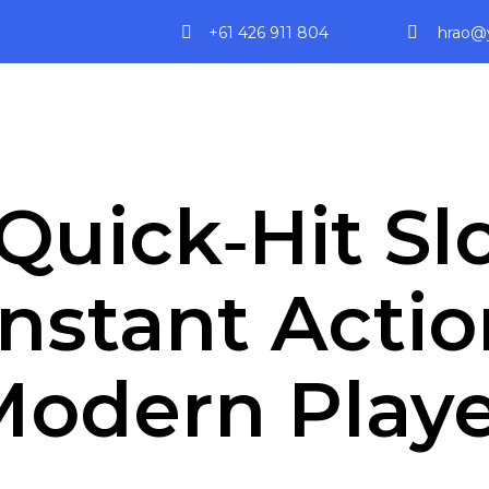
+61 426 911 804
hrao@y
Quick‑Hit Sl
nstant Actio
Modern Playe