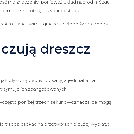
towość ma znaczenie, ponieważ układ nagród mózgu
informację zwrotną, Lazybar dostarcza.
emieckim, francuskim—gracze z całego świata mogą
 czują dreszcz
błyszczą bębny lub karty, a jeśli trafią na
 utrzymuje ich zaangażowanych.
tu—często poniżej trzech sekund—oznacza, że mogą
e trzeba czekać na przetworzenie dużej wypłaty;