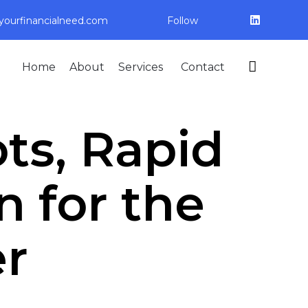
ourfinancialneed.com
Follow
Skip

Home
About
Services
Contact
to
content
ots, Rapid
n for the
r