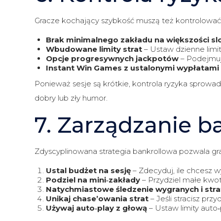
Gracze kochający szybkość muszą też kontrolować r
Brak minimalnego zakładu na większości s
Wbudowane limity strat
– Ustaw dzienne limity
Opcje progresywnych jackpotów
– Podejmuj 
Instant Win Games z ustalonymi wypłatami
Ponieważ sesje są krótkie, kontrola ryzyka sprowa
dobry lub zły humor.
7. Zarządzanie b
Zdyscyplinowana strategia bankrollowa pozwala g
Ustal budżet na sesję
– Zdecyduj, ile chcesz w
Podziel na mini‑zakłady
– Przydziel małe kwot
Natychmiastowe śledzenie wygranych i stra
Unikaj chase’owania strat
– Jeśli stracisz prz
Używaj auto‑play z głową
– Ustaw limity auto‑