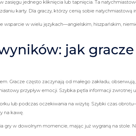
 w zasięgu jednego kliknięcia lub tapnięcia. Ta natychmias
daniu karty. Dla graczy, którzy cenią sobie natychmiastową 
eruje wsparcie w wielu językach—angielskim, hiszpańskim, ni
 wyników: jak gracze
m. Gracze często zaczynają od małego zakładu, obserwują, jak 
miastowy przypływ emocji. Szybka pętla informacji zwrotnej
korku lub podczas oczekiwania na wizytę. Szybki czas obro
y na kawę.
ia gry w dowolnym momencie, mając już wygraną na stole. Ni