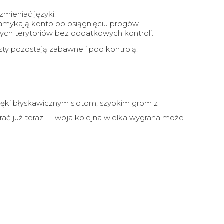
mieniać języki.
zamykają konto po osiągnięciu progów.
h terytoriów bez dodatkowych kontroli.
y pozostają zabawne i pod kontrolą.
zięki błyskawicznym slotom, szybkim grom z
 grać już teraz—Twoja kolejna wielka wygrana może