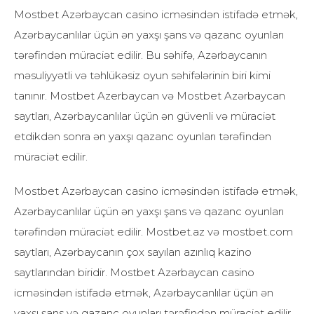
Mostbet Azərbaycan casino icməsindən istifadə etmək,
Azərbaycanlılar üçün ən yaxşı şans və qazanc oyunları
tərəfindən müraciət edilir. Bu səhifə, Azərbaycanın
məsuliyyətli və təhlükəsiz oyun səhifələrinin biri kimi
tanınır. Mostbet Azerbaycan və Mostbet Azərbaycan
saytları, Azərbaycanlılar üçün ən güvenli və müraciət
etdikdən sonra ən yaxşı qazanc oyunları tərəfindən
müraciət edilir.
Mostbet Azərbaycan casino icməsindən istifadə etmək,
Azərbaycanlılar üçün ən yaxşı şans və qazanc oyunları
tərəfindən müraciət edilir. Mostbet.az və mostbet.com
saytları, Azərbaycanın çox sayılan azınlıq kazino
saytlarından biridir. Mostbet Azərbaycan casino
icməsindən istifadə etmək, Azərbaycanlılar üçün ən
yaxşı şans və qazanc oyunları tərəfindən müraciət edilir.