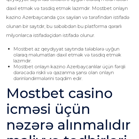
daxil etmək və təsdiq etmək lazımdır. Mostbet onlayn
kazino Azerbaycanda çox sayılan və tərəfindən istifadə
olunan bir saytdır, bu səbəbdən bu platforma qərarlı
milyonlarca istifadəçidən istifadə olunur.
Mostbet az qeydiyyat saytında tələblərə uyğun
olaraq məlumatları daxil etmək və təsdiq etmək
lazımdır.
Mostbet onlayn kazino Azerbaycanlılar üçün fərqli
dərəcədə riskli və qazanma şansı olan onlayn
dərinləndirmələrini təqdim edir.
Mostbet casino
icməsi üçün
nəzərə alınmalıdır