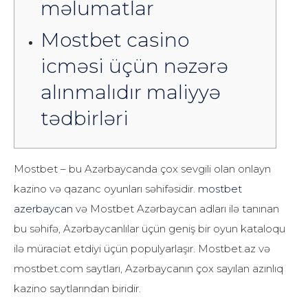
məlumatlar
Mostbet casino
icməsi üçün nəzərə
alınmalıdır maliyyə
tədbirləri
Mostbet – bu Azərbaycanda çox sevgili olan onlayn
kazino və qazanc oyunları səhifəsidir.
mostbet
azerbaycan
və Mostbet Azərbaycan adları ilə tanınan
bu səhifə, Azərbaycanlılar üçün geniş bir oyun kataloqu
ilə müraciət etdiyi üçün populyarlaşır. Mostbet.az və
mostbet.com saytları, Azərbaycanın çox sayılan azınlıq
kazino saytlarından biridir.