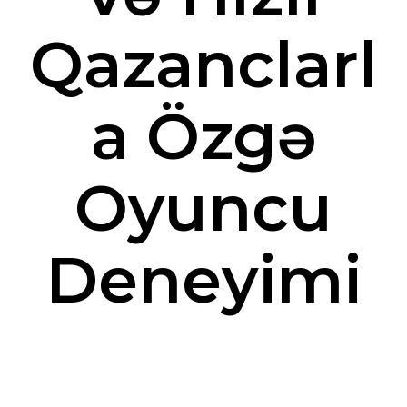
Qazanclarl
a Özgə
Oyuncu
Deneyimi