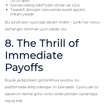
(15-30 spin)
Anında ödəniş təklif edən slotlar var (Q4)
Təsadüfi dönüşlər nəticəsində sürətli qazanc
imkanı yaradır
Bu sürətli axın oyuncağı davam etdirir – çünki hər nəticə
dərhal geri dönmək üçün səbəb olur.
8. The Thrill of
Immediate
Payoffs
Büyük jackpotların gözlənilməsi əvəzinə, bu
platformada anlıq ödənişlər ön plandadır. Oyuncular öz
qazancını dərhal görür və bu onları yenidən oynamaya
təşviq edir.