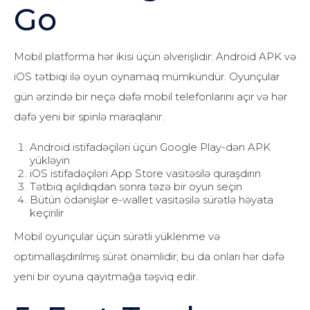
Go
Mobil platforma hər ikisi üçün əlverişlidir: Android APK və
iOS tətbiqi ilə oyun oynamaq mümkündür. Oyunçular
gün ərzində bir neçə dəfə mobil telefonlarını açır və hər
dəfə yeni bir spinlə maraqlanır.
Android istifadəçiləri üçün Google Play-dən APK
yükləyin
iOS istifadəçiləri App Store vasitəsilə quraşdırın
Tətbiq açıldıqdan sonra təzə bir oyun seçin
Bütün ödənişlər e-wallet vasitəsilə sürətlə həyata
keçirilir
Mobil oyunçular üçün sürətli yüklenme və
optimallaşdırılmış sürət önəmlidir; bu da onları hər dəfə
yeni bir oyuna qayıtmağa təşviq edir.