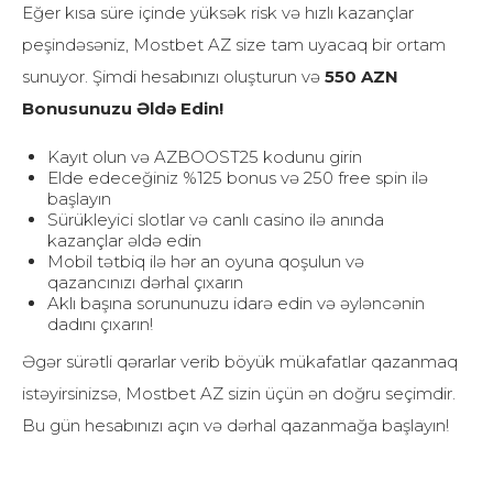
Eğer kısa süre içinde yüksək risk və hızlı kazançlar
peşindəsəniz, Mostbet AZ size tam uyacaq bir ortam
sunuyor. Şimdi hesabınızı oluşturun və
550 AZN
Bonusunuzu Əldə Edin!
Kayıt olun və AZBOOST25 kodunu girin
Elde edeceğiniz %125 bonus və 250 free spin ilə
başlayın
Sürükleyici slotlar və canlı casino ilə anında
kazançlar əldə edin
Mobil tətbiq ilə hər an oyuna qoşulun və
qazancınızı dərhal çıxarın
Aklı başına sorununuzu idarə edin və əyləncənin
dadını çıxarın!
Əgər sürətli qərarlar verib böyük mükafatlar qazanmaq
istəyirsinizsə, Mostbet AZ sizin üçün ən doğru seçimdir.
Bu gün hesabınızı açın və dərhal qazanmağa başlayın!