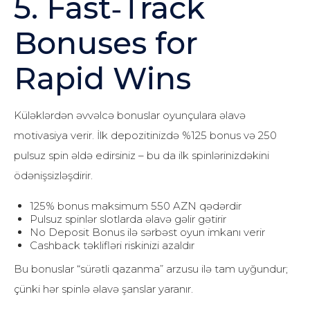
5. Fast‑Track
Bonuses for
Rapid Wins
Küləklərdən əvvəlcə bonuslar oyunçulara əlavə
motivasiya verir. İlk depozitinizdə %125 bonus və 250
pulsuz spin əldə edirsiniz – bu da ilk spinlərinizdəkini
ödənişsizləşdirir.
125% bonus maksimum 550 AZN qədərdir
Pulsuz spinlər slotlarda əlavə gəlir gətirir
No Deposit Bonus ilə sərbəst oyun imkanı verir
Cashback təklifləri riskinizi azaldır
Bu bonuslar “sürətli qazanma” arzusu ilə tam uyğundur;
çünki hər spinlə əlavə şanslar yaranır.