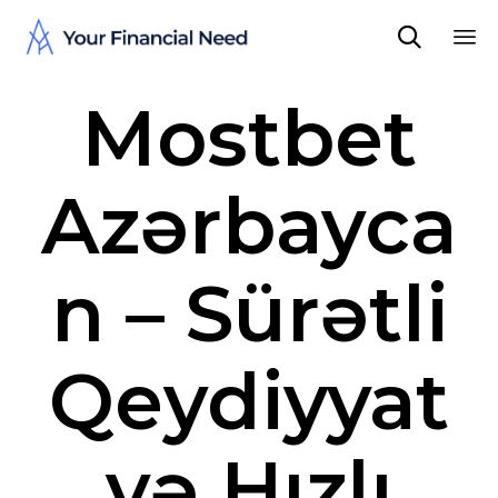

Sk
Mostbet
to
co
Azərbayca
n – Sürətli
Qeydiyyat
və Hızlı