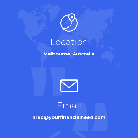
Location
Melbourne, Australia
Email
hrao@yourfinancialneed.com