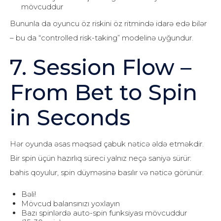
mövcuddur
Bununla da oyuncu öz riskini öz ritmində idarə edə bilər
– bu da “controlled risk-taking” modelinə uyğundur.
7. Session Flow –
From Bet to Spin
in Seconds
Hər oyunda əsas məqsəd çabuk nəticə əldə etməkdir.
Bir spin üçün hazırlıq süreci yalnız neçə saniyə sürür:
bahis qoyulur, spin düyməsinə basılır və nəticə görünür.
Bəli!
Mövcud balansınızı yoxlayın
Bazı spinlərdə auto-spin funksiyası mövcuddur