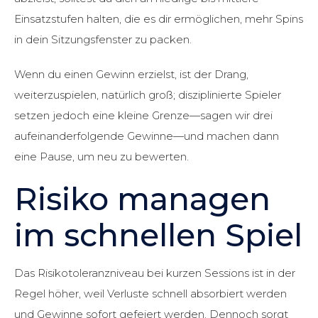
Einsatzstufen halten, die es dir ermöglichen, mehr Spins
in dein Sitzungsfenster zu packen.
Wenn du einen Gewinn erzielst, ist der Drang,
weiterzuspielen, natürlich groß; disziplinierte Spieler
setzen jedoch eine kleine Grenze—sagen wir drei
aufeinanderfolgende Gewinne—und machen dann
eine Pause, um neu zu bewerten.
Risiko managen
im schnellen Spiel
Das Risikotoleranzniveau bei kurzen Sessions ist in der
Regel höher, weil Verluste schnell absorbiert werden
und Gewinne sofort gefeiert werden. Dennoch sorgt