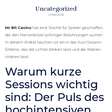
Uncategorized
27/06/2026
Mr Bit Casino
hat eine Nische für Spieler geschaffen,
die den Nervenkitzel sofortiger Belohnungen suchen.
In diesem Artikel tauchen wir ein in das Kurz‑Session-
Erlebnis, das die Lichter blinken lässt und die Walzen
rotieren lässt.
Warum kurze
Sessions wichtig
sind: Der Puls des
hochintensiven