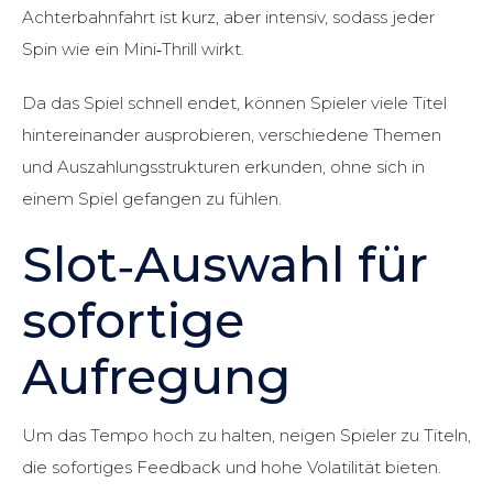
Achterbahnfahrt ist kurz, aber intensiv, sodass jeder
Spin wie ein Mini‑Thrill wirkt.
Da das Spiel schnell endet, können Spieler viele Titel
hintereinander ausprobieren, verschiedene Themen
und Auszahlungsstrukturen erkunden, ohne sich in
einem Spiel gefangen zu fühlen.
Slot‑Auswahl für
sofortige
Aufregung
Um das Tempo hoch zu halten, neigen Spieler zu Titeln,
die sofortiges Feedback und hohe Volatilität bieten.