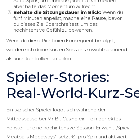
Auto‑Spins, um Überausgaben zu vermeiden,
aber halte das Momentum aufrecht.
Behalte die Sitzungsdauer im Blick:
Wenn du
fünf Minuten anpeilst, mache eine Pause, bevor
du dieses Ziel überschreitest, um das
hochintensive Gefühl zu bewahren.
Wenn du diese Richtlinien konsequent befolgst,
werden sich deine kurzen Sessions sowohl spannend
als auch kontrolliert anfühlen.
Spieler‑Stories:
Real‑World‑Kurz‑S
Ein typischer Spieler loggt sich während der
Mittagspause bei Mr Bit Casino ein—ein perfektes
Fenster für eine hochintensive Session. Er wählt „Spicy
Meatballs Megaways“, setzt €1 pro Spin und aktiviert