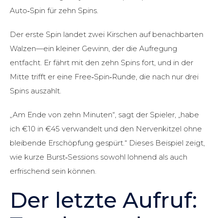
Auto‑Spin für zehn Spins.
Der erste Spin landet zwei Kirschen auf benachbarten
Walzen—ein kleiner Gewinn, der die Aufregung
entfacht. Er fährt mit den zehn Spins fort, und in der
Mitte trifft er eine Free‑Spin‑Runde, die nach nur drei
Spins auszahlt.
„Am Ende von zehn Minuten“, sagt der Spieler, „habe
ich €10 in €45 verwandelt und den Nervenkitzel ohne
bleibende Erschöpfung gespürt.“ Dieses Beispiel zeigt,
wie kurze Burst‑Sessions sowohl lohnend als auch
erfrischend sein können.
Der letzte Aufruf: