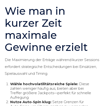
Wie man in
kurzer Zeit
maximale
Gewinne erzielt
Die Maximierung der Erträge während kurzer Sessions
erfordert strategische Entscheidungen bei Einsätzen,
Spielauswahl und Timing.
Wähle hochvolatilitätsreiche Spiele:
Diese
zahlen weniger häufig aus, bieten aber bei
Treffer größere Jackpots—perfekt für schnelle
Aufregung.
Nutze Auto‑Spin klug:
Setze Grenzen für