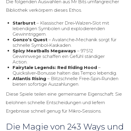
Die folgenden Auswahlen aus Mr Bits umfangreicher
Bibliothek verkörpern dieses Ethos.
Starburst
– Klassischer Drei‑Walzen‑Slot mit
lebendigen Symbolen und explodierenden
Gewinntriggern.
Gonzo’s Quest
– Avalanche‑Mechanik sorgt für
schnelle Symbol‑Kaskaden.
Spicy Meatballs Megaways
– 97 512
Gewinnwege schaffen ein Gefühl ständiger
Action.
Fairytale Legends: Red Riding Hood
–
Quicksilver‑Bonusse halten das Tempo lebendig.
Atlantis Rising
– Blitzschnelle Free‑Spin‑Runden
bieten sofortige Auszahlungen.
Diese Spiele teilen eine gemeinsame Eigenschaft: Sie
belohnen schnelle Entscheidungen und liefern
Ergebnisse schnell genug für Mikro‑Sessions.
Die Magie von 243 Ways und