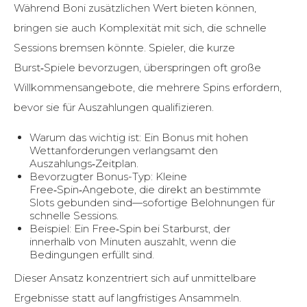
Während Boni zusätzlichen Wert bieten können,
bringen sie auch Komplexität mit sich, die schnelle
Sessions bremsen könnte. Spieler, die kurze
Burst‑Spiele bevorzugen, überspringen oft große
Willkommensangebote, die mehrere Spins erfordern,
bevor sie für Auszahlungen qualifizieren.
Warum das wichtig ist: Ein Bonus mit hohen
Wettanforderungen verlangsamt den
Auszahlungs‑Zeitplan.
Bevorzugter Bonus-Typ: Kleine
Free‑Spin‑Angebote, die direkt an bestimmte
Slots gebunden sind—sofortige Belohnungen für
schnelle Sessions.
Beispiel: Ein Free‑Spin bei Starburst, der
innerhalb von Minuten auszahlt, wenn die
Bedingungen erfüllt sind.
Dieser Ansatz konzentriert sich auf unmittelbare
Ergebnisse statt auf langfristiges Ansammeln.