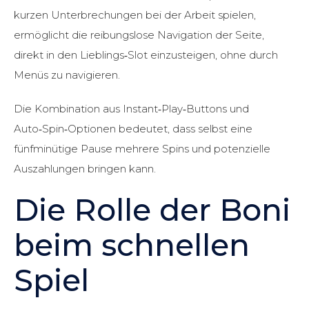
kurzen Unterbrechungen bei der Arbeit spielen,
ermöglicht die reibungslose Navigation der Seite,
direkt in den Lieblings‑Slot einzusteigen, ohne durch
Menüs zu navigieren.
Die Kombination aus Instant‑Play‑Buttons und
Auto‑Spin‑Optionen bedeutet, dass selbst eine
fünfminütige Pause mehrere Spins und potenzielle
Auszahlungen bringen kann.
Die Rolle der Boni
beim schnellen
Spiel