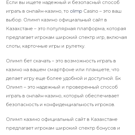
Если вы ищете надежный и безопасный способ
играть в онлайн-казино, то
olimp
Casino – это ваш
выбор. Олимп казино официальный сайт в
Казахстане – это популярная платформа, которая
предлагает игрокам широкий спектр игр, включая
слоты, карточные игры и рулетку.
Олимп бет скачать – это возможность играть в
казино на вашем смартфоне или планшете, что
делает игру еще более удобной и доступной. Бк
Олимп – это надежный и проверенный способ
играть в онлайн-казино, который обеспечивает
безопасность и конфиденциальность игроков.
Олимп казино официальный сайт в Казахстане
предлагает игрокам широкий спектр бонусов и