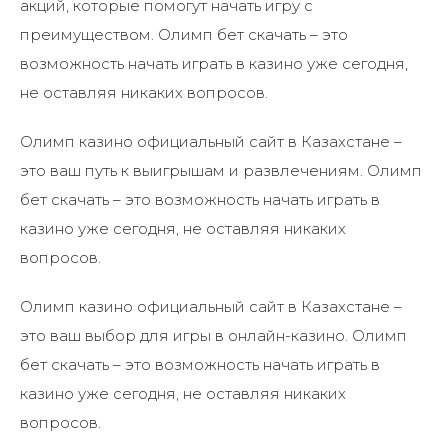
акций, которые помогут начать игру с
преимуществом. Олимп бет скачать – это
возможность начать играть в казино уже сегодня,
не оставляя никаких вопросов.
Олимп казино официальный сайт в Казахстане –
это ваш путь к выигрышам и развлечениям. Олимп
бет скачать – это возможность начать играть в
казино уже сегодня, не оставляя никаких
вопросов.
Олимп казино официальный сайт в Казахстане –
это ваш выбор для игры в онлайн-казино. Олимп
бет скачать – это возможность начать играть в
казино уже сегодня, не оставляя никаких
вопросов.