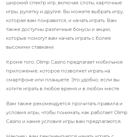
широкий спектр игр, включая слоты, карточные
игры, рулетку и другие. Вы можете выбрать игру,
которая вам понравится, и начать играть. Вам
также доступны различные бонусы и акции,
которые помогут вам начать играть с более
высокими ставками.
Кроме того, Olimp Casino предлагает мобильное
приложение, которое позволяет играть на
смартфоне или планшете. Это удобно, если вы
хотите играть в любое время и в любом месте.
Вам также рекомендуется прочитать правила и
условия игры, чтобы понимать, как работает Olimp
Casino и какие условия игры вам предлагаются.
Наконец, вам рекомендуется начать играть с