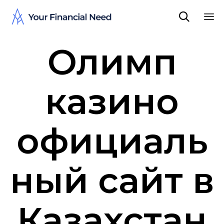

Sk
Олимп
to
co
казино
официаль
ный сайт в
Казахстан