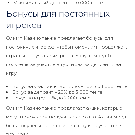
Максимальный депозит – 10 000 тенге
Бонусы для постоянных
игроков
Олимп Казино также предлагает бонусы для
постоянных игроков, чтобы помочь им продолжать
играть и получать выигрыша. Бонусы могут быть
получены за участие в турнирах, за депозит и за
игру.
Бонус за участие в турнирах – 10% до 1 000 тенге
Бонус за депозит – 20% до 5 000 тенге
Бонус за игру – 5% до 2 000 тенге
Олимп Казино также предлагает акции, которые
могут помочь вам получить выигрыша. Акции могут
быть получены за депозит, за игру и за участие в
турнирах.