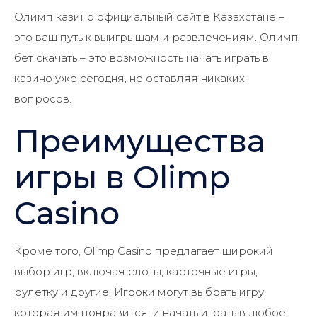
Олимп казино официальный сайт в Казахстане –
это ваш путь к выигрышам и развлечениям. Олимп
бет скачать – это возможность начать играть в
казино уже сегодня, не оставляя никаких
вопросов.
Преимущества
игры в Olimp
Casino
Кроме того, Olimp Casino предлагает широкий
выбор игр, включая слоты, карточные игры,
рулетку и другие. Игроки могут выбрать игру,
которая им понравится, и начать играть в любое