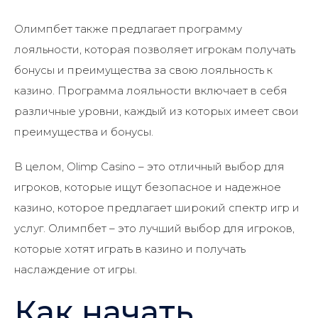
Олимпбет также предлагает программу
лояльности, которая позволяет игрокам получать
бонусы и преимущества за свою лояльность к
казино. Программа лояльности включает в себя
различные уровни, каждый из которых имеет свои
преимущества и бонусы.
В целом, Olimp Casino – это отличный выбор для
игроков, которые ищут безопасное и надежное
казино, которое предлагает широкий спектр игр и
услуг. Олимпбет – это лучший выбор для игроков,
которые хотят играть в казино и получать
наслаждение от игры.
Как начать