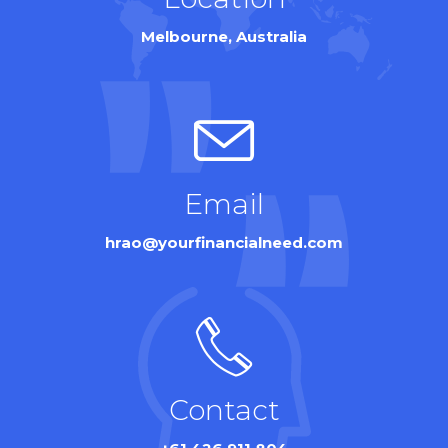
Melbourne, Australia
Email
hrao@yourfinancialneed.com
Contact