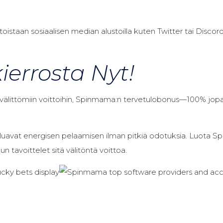
toistaan sosiaalisen median alustoilla kuten Twitter tai Disc
ierrosta Nyt!
ja välittömiin voittoihin, Spinmama:n tervetulobonus—100% jop
 haluavat energisen pelaamisen ilman pitkiä odotuksia. Luota Sp
 tavoittelet sitä välitöntä voittoa.