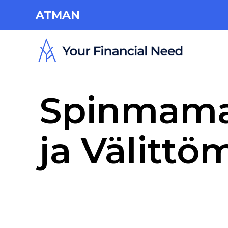
ATMAN
Spinmama 
ja Välittö