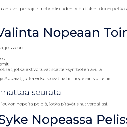
antavat pelaajille mahdollisuuden pitää tiukasti kiinni peli
 Valinta Nopeaan To
a, joissa on:
ssa.
smit.
okset, jotka aktivoituvat scatter-symbolien avulla.
Apparat, jotka erikoistuvat näihin nopeisiin slotteihin.
annattaa seurata
 joukon nopeita pelejä, jotka pitävät sinut varpaillasi.
Syke Nopeassa Pelis