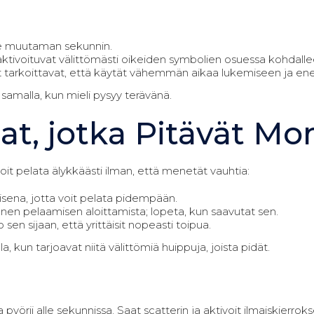
le muutaman sekunnin.
ktivoituvat välittömästi oikeiden symbolien osuessa kohdalle
t tarkoittavat, että käytät vähemmän aikaa lukemiseen ja en
amalla, kun mieli pysyy terävänä.
at, jotka Pitävät M
voit pelata älykkäästi ilman, että menetät vauhtia:
sena, jotta voit pelata pidempään.
nen pelaamisen aloittamista; lopeta, kun saavutat sen.
en sijaan, että yrittäisit nopeasti toipua.
 kun tarjoavat niitä välittömiä huippuja, joista pidät.
la pyörii alle sekunnissa. Saat scatterin ja aktivoit ilmaiskier