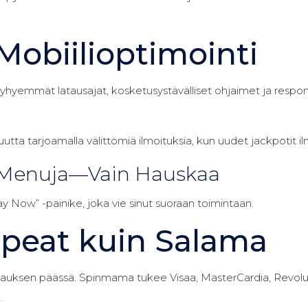
Mobiilioptimointi
hyemmät latausajat, kosketusystävälliset ohjaimet ja responsi
tta tarjoamalla välittömiä ilmoituksia, kun uudet jackpotit il
a Menuja—Vain Hauskaa
y Now” -painike, joka vie sinut suoraan toimintaan.
peat kuin Salama
uksen päässä. Spinmama tukee Visaa, MasterCardia, Revolutia,
.