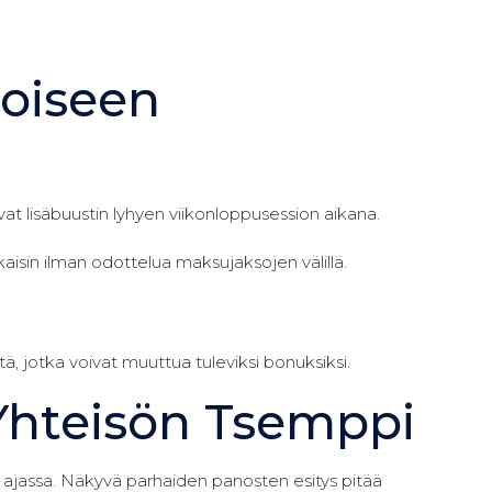
poiseen
at lisäbuustin lyhyen viikonloppusession aikana.
kaisin ilman odottelua maksujaksojen välillä.
, jotka voivat muuttua tuleviksi bonuksiksi.
 Yhteisön Tsemppi
a ajassa. Näkyvä parhaiden panosten esitys pitää