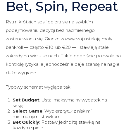
Bet, Spin, Repeat
Rytm krótkich sesji opiera się na szybkim
podejmowaniu decyzji bez nadmiernego
zastanawiania się. Gracze zazwyczaj ustalają mały
bankroll — często €10 lub €20 — i stawiają stałe
zakłady na wielu spinach. Takie podejście pozwala na
kontrolę ryzyka, a jednocześnie daje szansę na nagłe
duże wygrane.
Typowy schemat wygląda tak:
Set Budget
: Ustal maksymalny wydatek na
sesję.
Select Game
: Wybierz tytuł z niskimi
minimalnymi stawkami.
Bet Quickly
: Postaw jednolitą stawkę na
każdym spinie.