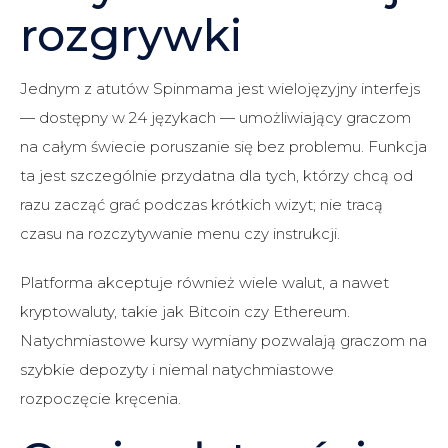
rozgrywki
Jednym z atutów Spinmama jest wielojęzyjny interfejs
— dostępny w 24 językach — umożliwiający graczom
na całym świecie poruszanie się bez problemu. Funkcja
ta jest szczególnie przydatna dla tych, którzy chcą od
razu zacząć grać podczas krótkich wizyt; nie tracą
czasu na rozczytywanie menu czy instrukcji.
Platforma akceptuje również wiele walut, a nawet
kryptowaluty, takie jak Bitcoin czy Ethereum.
Natychmiastowe kursy wymiany pozwalają graczom na
szybkie depozyty i niemal natychmiastowe
rozpoczęcie kręcenia.