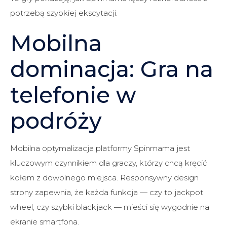
potrzebą szybkiej ekscytacji.
Mobilna
dominacja: Gra na
telefonie w
podróży
Mobilna optymalizacja platformy Spinmama jest
kluczowym czynnikiem dla graczy, którzy chcą kręcić
kołem z dowolnego miejsca. Responsywny design
strony zapewnia, że każda funkcja — czy to jackpot
wheel, czy szybki blackjack — mieści się wygodnie na
ekranie smartfona.