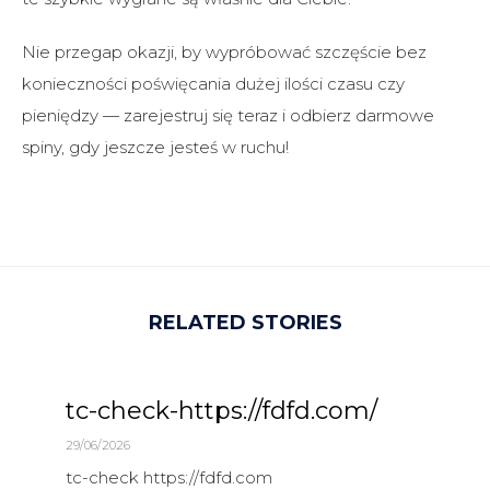
Nie przegap okazji, by wypróbować szczęście bez
konieczności poświęcania dużej ilości czasu czy
pieniędzy — zarejestruj się teraz i odbierz darmowe
spiny, gdy jeszcze jesteś w ruchu!
RELATED STORIES
tc-check-https://fdfd.com/
29/06/2026
tc-check https://fdfd.com