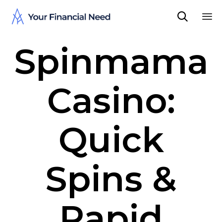

Sk
Spinmama
to
co
Casino:
Quick
Spins &
Rapid