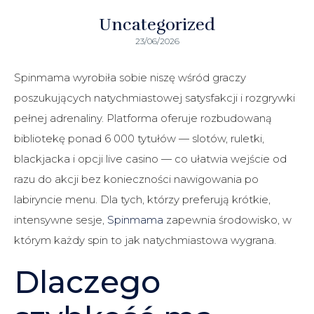
Uncategorized
23/06/2026
Spinmama wyrobiła sobie niszę wśród graczy
poszukujących natychmiastowej satysfakcji i rozgrywki
pełnej adrenaliny. Platforma oferuje rozbudowaną
bibliotekę ponad 6 000 tytułów — slotów, ruletki,
blackjacka i opcji live casino — co ułatwia wejście od
razu do akcji bez konieczności nawigowania po
labiryncie menu. Dla tych, którzy preferują krótkie,
intensywne sesje,
Spinmama
zapewnia środowisko, w
którym każdy spin to jak natychmiastowa wygrana.
Dlaczego