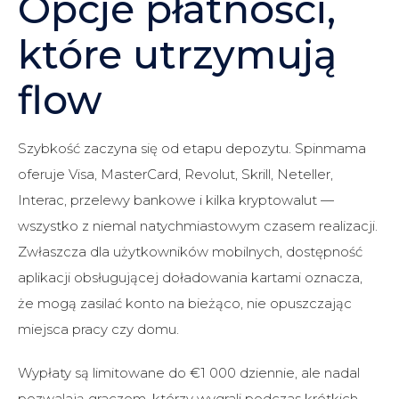
Opcje płatności,
które utrzymują
flow
Szybkość zaczyna się od etapu depozytu. Spinmama
oferuje Visa, MasterCard, Revolut, Skrill, Neteller,
Interac, przelewy bankowe i kilka kryptowalut —
wszystko z niemal natychmiastowym czasem realizacji.
Zwłaszcza dla użytkowników mobilnych, dostępność
aplikacji obsługującej doładowania kartami oznacza,
że mogą zasilać konto na bieżąco, nie opuszczając
miejsca pracy czy domu.
Wypłaty są limitowane do €1 000 dziennie, ale nadal
pozwalają graczom, którzy wygrali podczas krótkich