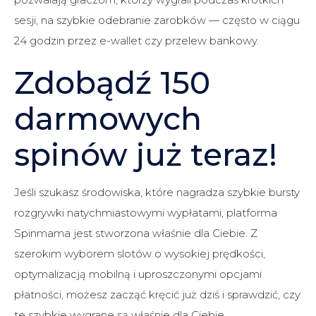
sesji, na szybkie odebranie zarobków — często w ciągu
24 godzin przez e-wallet czy przelew bankowy.
Zdobądź 150
darmowych
spinów już teraz!
Jeśli szukasz środowiska, które nagradza szybkie bursty
rozgrywki natychmiastowymi wypłatami, platforma
Spinmama jest stworzona właśnie dla Ciebie. Z
szerokim wyborem slotów o wysokiej prędkości,
optymalizacją mobilną i uproszczonymi opcjami
płatności, możesz zacząć kręcić już dziś i sprawdzić, czy
te szybkie wygrane są właśnie dla Ciebie.