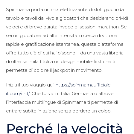
Spinmama porta un mix elettrizzante di slot, giochi da
tavolo e tavoli dal vivo a giocatori che desiderano brividi
veloci e di breve durata invece di sessioni marathon. Se
sei un giocatore ad alta intensità in cerca di vittorie
rapide e gratificazione istantanea, questa piattaforma
offre tutto ciò di cui hai bisogno – da una vasta libreria
di oltre sei mila titoli a un design mobile-first che ti
permette di colpire il jackpot in movimento.
Inizia il tuo viaggio qui:
https://spinmamaufficiale-
it.com/it-it/
. Che tu sia in Italia, Germania o altrove,
l’interfaccia multilingue di Spinmama ti permette di
entrare subito in azione senza perdere un colpo.
Perché la velocità