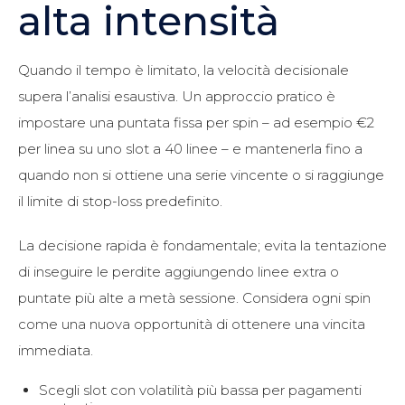
alta intensità
Quando il tempo è limitato, la velocità decisionale
supera l’analisi esaustiva. Un approccio pratico è
impostare una puntata fissa per spin – ad esempio €2
per linea su uno slot a 40 linee – e mantenerla fino a
quando non si ottiene una serie vincente o si raggiunge
il limite di stop-loss predefinito.
La decisione rapida è fondamentale; evita la tentazione
di inseguire le perdite aggiungendo linee extra o
puntate più alte a metà sessione. Considera ogni spin
come una nuova opportunità di ottenere una vincita
immediata.
Scegli slot con volatilità più bassa per pagamenti