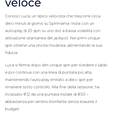
veloce
Conosci Luca, un tipico velocista che trascorre circa
dieci minuti al giorno su Spinmama. Inizia con un
auto‑play di 20 spin su uno slot a bassa volatilità con
attivazione istantanea del jackpot. Nei primi cinque
spin ottiene una vincita modesta, alimentando la sua
fiducia.
Luca si ferma dopo altri cinque spin per rivedere il saldo
e poi continua con una linea di puntata più alta,
mantenendo l’auto‑play limitato a dieci spin per
rimanere sotto controllo. Alla fine della sessione, ha
incassato €12 da una puntata iniziale di €50 –
abbastanza per sentirsi trionfante senza esaurire il
budget.