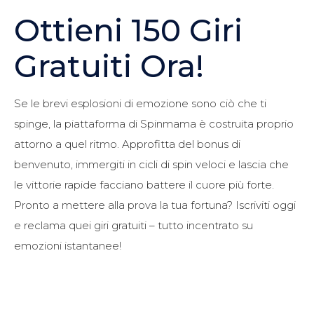
Ottieni 150 Giri
Gratuiti Ora!
Se le brevi esplosioni di emozione sono ciò che ti
spinge, la piattaforma di Spinmama è costruita proprio
attorno a quel ritmo. Approfitta del bonus di
benvenuto, immergiti in cicli di spin veloci e lascia che
le vittorie rapide facciano battere il cuore più forte.
Pronto a mettere alla prova la tua fortuna? Iscriviti oggi
e reclama quei giri gratuiti – tutto incentrato su
emozioni istantanee!