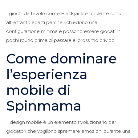
I giochi da tavolo come Blackjack e Roulette sono
altrettanto adatti perché richiedono una
configurazione minima e possono essere giocati in
pochi round prima di passare al prossimo brivido.
Come dominare
l’esperienza
mobile di
Spinmama
Il design mobile è un elemento rivoluzionario per i
giocatori che vogliono spremere emozioni durante una