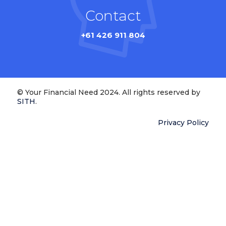
Contact
+61 426 911 804
© Your Financial Need 2024. All rights reserved by
SITH
.
Privacy Policy