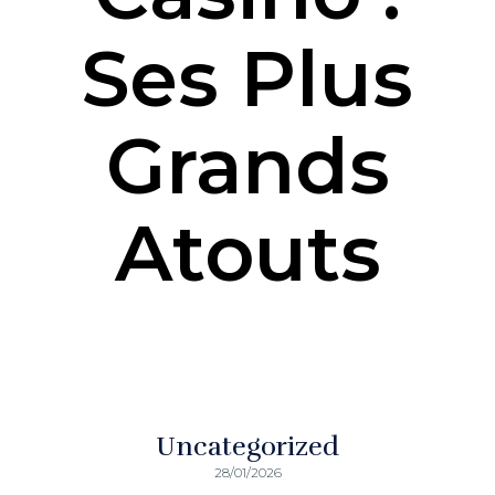
Ses Plus
Grands
Atouts
Uncategorized
28/01/2026