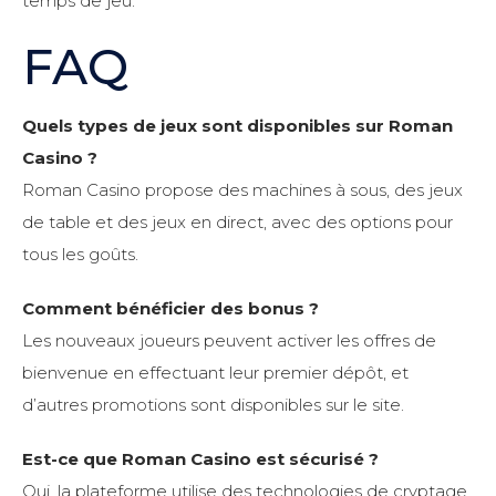
temps de jeu.
FAQ
Quels types de jeux sont disponibles sur Roman
Casino ?
Roman Casino propose des machines à sous, des jeux
de table et des jeux en direct, avec des options pour
tous les goûts.
Comment bénéficier des bonus ?
Les nouveaux joueurs peuvent activer les offres de
bienvenue en effectuant leur premier dépôt, et
d’autres promotions sont disponibles sur le site.
Est-ce que Roman Casino est sécurisé ?
Oui, la plateforme utilise des technologies de cryptage