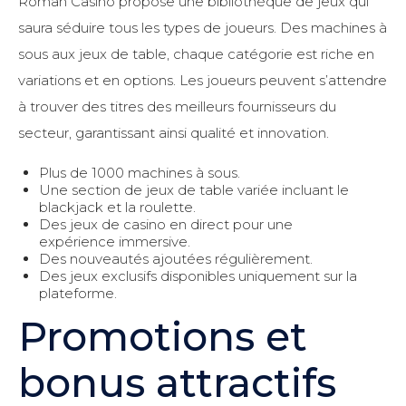
Roman Casino propose une bibliothèque de jeux qui
saura séduire tous les types de joueurs. Des machines à
sous aux jeux de table, chaque catégorie est riche en
variations et en options. Les joueurs peuvent s’attendre
à trouver des titres des meilleurs fournisseurs du
secteur, garantissant ainsi qualité et innovation.
Plus de 1000 machines à sous.
Une section de jeux de table variée incluant le
blackjack et la roulette.
Des jeux de casino en direct pour une
expérience immersive.
Des nouveautés ajoutées régulièrement.
Des jeux exclusifs disponibles uniquement sur la
plateforme.
Promotions et
bonus attractifs