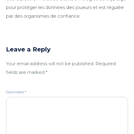
pour protéger les données des joueurs et est régulée
par des organismes de confiance.
Leave a Reply
Your email address will not be published.
Required
fields are marked
*
Comment
*