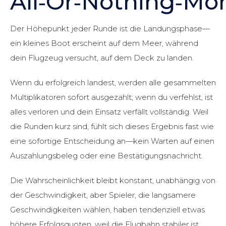
All‑Or‑Nothing‑M
Der Höhepunkt jeder Runde ist die Landungsphase—
ein kleines Boot erscheint auf dem Meer, während
dein Flugzeug versucht, auf dem Deck zu landen.
Wenn du erfolgreich landest, werden alle gesammelten
Multiplikatoren sofort ausgezahlt; wenn du verfehlst, ist
alles verloren und dein Einsatz verfällt vollständig. Weil
die Runden kurz sind, fühlt sich dieses Ergebnis fast wie
eine sofortige Entscheidung an—kein Warten auf einen
Auszahlungsbeleg oder eine Bestätigungsnachricht.
Die Wahrscheinlichkeit bleibt konstant, unabhängig von
der Geschwindigkeit, aber Spieler, die langsamere
Geschwindigkeiten wählen, haben tendenziell etwas
höhere Erfolgsquoten, weil die Flugbahn stabiler ist.