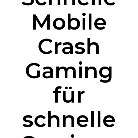
Mobile
Crash
Gaming
für
schnelle