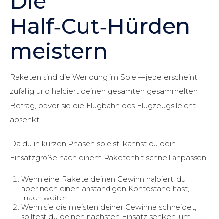
Die
Half‑Cut‑Hürden
meistern
Raketen sind die Wendung im Spiel—jede erscheint
zufällig und halbiert deinen gesamten gesammelten
Betrag, bevor sie die Flugbahn des Flugzeugs leicht
absenkt.
Da du in kurzen Phasen spielst, kannst du dein
Einsatzgröße nach einem Raketenhit schnell anpassen:
Wenn eine Rakete deinen Gewinn halbiert, du
aber noch einen anständigen Kontostand hast,
mach weiter.
Wenn sie die meisten deiner Gewinne schneidet,
solltest du deinen nächsten Einsatz senken, um