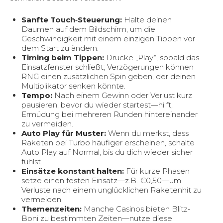
Sanfte Touch‑Steuerung:
Halte deinen
Daumen auf dem Bildschirm, um die
Geschwindigkeit mit einem einzigen Tippen vor
dem Start zu ändern.
Timing beim Tippen:
Drücke „Play“, sobald das
Einsatzfenster schließt; Verzögerungen können
RNG einen zusätzlichen Spin geben, der deinen
Multiplikator senken könnte.
Tempo:
Nach einem Gewinn oder Verlust kurz
pausieren, bevor du wieder startest—hilft,
Ermüdung bei mehreren Runden hintereinander
zu vermeiden.
Auto Play für Muster:
Wenn du merkst, dass
Raketen bei Turbo häufiger erscheinen, schalte
Auto Play auf Normal, bis du dich wieder sicher
fühlst.
Einsätze konstant halten:
Für kurze Phasen
setze einen festen Einsatz—z.B. €0,50—um
Verluste nach einem unglücklichen Raketenhit zu
vermeiden.
Themenzeiten:
Manche Casinos bieten Blitz-
Boni zu bestimmten Zeiten—nutze diese