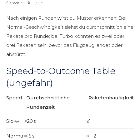
Gewinne kürzen.
Nach einigen Runden wirst du Muster erkennen: Bei
Normal-Geschwindigkeit siehst du durchschnittlich eine
Rakete pro Runde; bei Turbo könnten es zwei oder
drei Raketen sein, bevor das Flugzeug landet oder
abstürzt.
Speed‑to‑Outcome Table
(ungefähr)
Speed
Durchschnittliche
Raketenhäufigkeit
Rundenzeit
Slo‑w
≈20 s
≤1
Normal
≈15 s
≈1–2