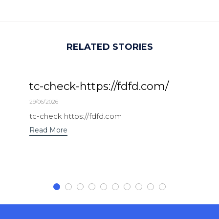
RELATED STORIES
tc-check-https://fdfd.com/
29/06/2026
tc-check https://fdfd.com
Read More