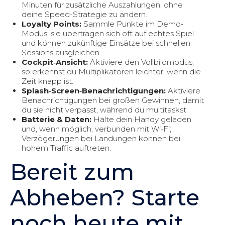
Minuten für zusätzliche Auszahlungen, ohne
deine Speed-Strategie zu ändern.
Loyalty Points:
Sammle Punkte im Demo-
Modus; sie übertragen sich oft auf echtes Spiel
und können zukünftige Einsätze bei schnellen
Sessions ausgleichen.
Cockpit‑Ansicht:
Aktiviere den Vollbildmodus;
so erkennst du Multiplikatoren leichter, wenn die
Zeit knapp ist.
Splash‑Screen‑Benachrichtigungen:
Aktiviere
Benachrichtigungen bei großen Gewinnen, damit
du sie nicht verpasst, während du multitaskst.
Batterie & Daten:
Halte dein Handy geladen
und, wenn möglich, verbunden mit Wi‑Fi;
Verzögerungen bei Landungen können bei
hohem Traffic auftreten.
Bereit zum
Abheben? Starte
noch heute mit