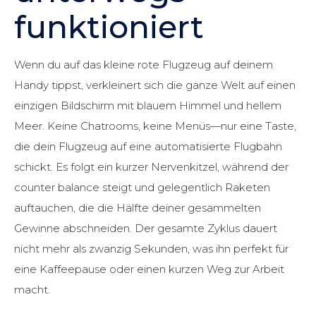
funktioniert
Wenn du auf das kleine rote Flugzeug auf deinem
Handy tippst, verkleinert sich die ganze Welt auf einen
einzigen Bildschirm mit blauem Himmel und hellem
Meer. Keine Chatrooms, keine Menüs—nur eine Taste,
die dein Flugzeug auf eine automatisierte Flugbahn
schickt. Es folgt ein kurzer Nervenkitzel, während der
counter balance steigt und gelegentlich Raketen
auftauchen, die die Hälfte deiner gesammelten
Gewinne abschneiden. Der gesamte Zyklus dauert
nicht mehr als zwanzig Sekunden, was ihn perfekt für
eine Kaffeepause oder einen kurzen Weg zur Arbeit
macht.