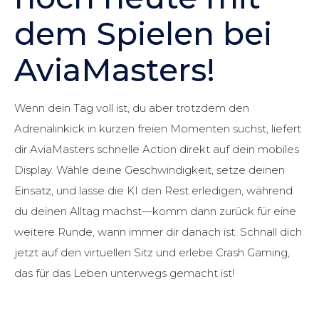
dem Spielen bei
AviaMasters!
Wenn dein Tag voll ist, du aber trotzdem den
Adrenalinkick in kurzen freien Momenten suchst, liefert
dir AviaMasters schnelle Action direkt auf dein mobiles
Display. Wähle deine Geschwindigkeit, setze deinen
Einsatz, und lasse die KI den Rest erledigen, während
du deinen Alltag machst—komm dann zurück für eine
weitere Runde, wann immer dir danach ist. Schnall dich
jetzt auf den virtuellen Sitz und erlebe Crash Gaming,
das für das Leben unterwegs gemacht ist!