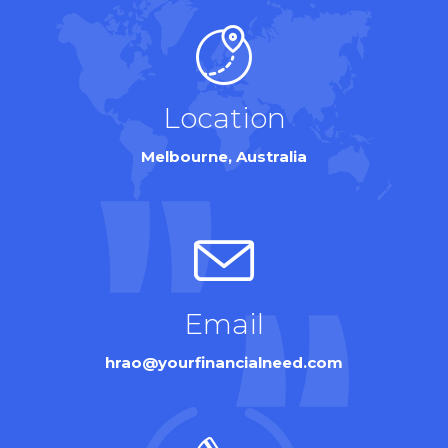
Location
Melbourne, Australia
Email
hrao@yourfinancialneed.com