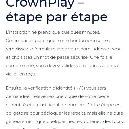
CrownPlay –
étape par étape
L’inscription ne prend que quelques minutes.
Commencez par cliquer sur le bouton « S’inscrire »,
remplissez le formulaire avec votre nom, adresse e‑mail
et choisissez un mot de passe sécurisé. Une fois le
compte créé, vous devez valider votre adresse e‑mail
via le lien reçu.
Ensuite, la vérification d’identité (KYC) vous sera
demandée : téléversez une copie de votre pièce
d’identité et un justificatif de domicile. Cette étape est
obligatoire pour débloquer les retraits, mais elle ne dure
généralement que quelques heures.
obtenez des tours