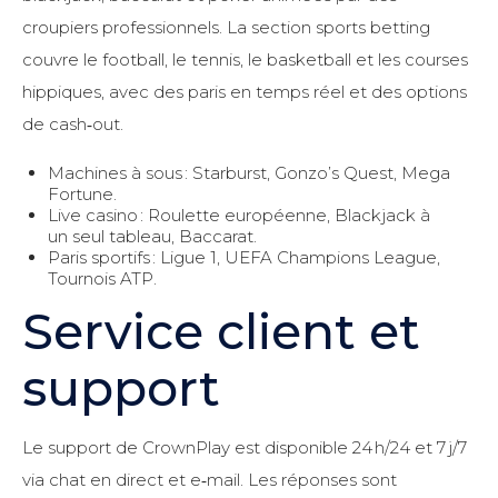
croupiers professionnels. La section sports betting
couvre le football, le tennis, le basketball et les courses
hippiques, avec des paris en temps réel et des options
de cash‑out.
Machines à sous : Starburst, Gonzo’s Quest, Mega
Fortune.
Live casino : Roulette européenne, Blackjack à
un seul tableau, Baccarat.
Paris sportifs : Ligue 1, UEFA Champions League,
Tournois ATP.
Service client et
support
Le support de CrownPlay est disponible 24 h/24 et 7 j/7
via chat en direct et e‑mail. Les réponses sont