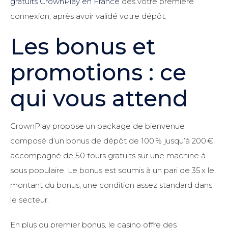
gratuits CrownPlay en France
dès votre première
connexion, après avoir validé votre dépôt.
Les bonus et
promotions : ce
qui vous attend
CrownPlay propose un package de bienvenue
composé d’un bonus de dépôt de 100 % jusqu’à 200 €,
accompagné de 50 tours gratuits sur une machine à
sous populaire. Le bonus est soumis à un pari de 35 x le
montant du bonus, une condition assez standard dans
le secteur.
En plus du premier bonus, le casino offre des