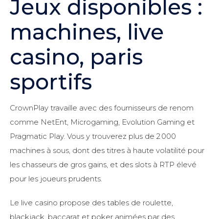
Jeux disponibles :
machines, live
casino, paris
sportifs
CrownPlay travaille avec des fournisseurs de renom
comme NetEnt, Microgaming, Evolution Gaming et
Pragmatic Play. Vous y trouverez plus de 2 000
machines à sous, dont des titres à haute volatilité pour
les chasseurs de gros gains, et des slots à RTP élevé
pour les joueurs prudents.
Le live casino propose des tables de roulette,
blackjack, baccarat et poker animées par des