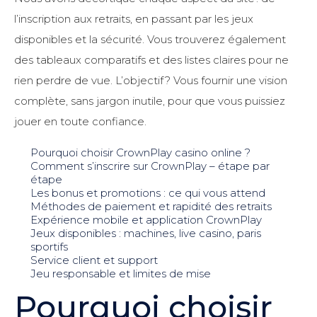
l’inscription aux retraits, en passant par les jeux
disponibles et la sécurité. Vous trouverez également
des tableaux comparatifs et des listes claires pour ne
rien perdre de vue. L’objectif ? Vous fournir une vision
complète, sans jargon inutile, pour que vous puissiez
jouer en toute confiance.
Pourquoi choisir CrownPlay casino online ?
Comment s’inscrire sur CrownPlay – étape par
étape
Les bonus et promotions : ce qui vous attend
Méthodes de paiement et rapidité des retraits
Expérience mobile et application CrownPlay
Jeux disponibles : machines, live casino, paris
sportifs
Service client et support
Jeu responsable et limites de mise
Pourquoi choisir