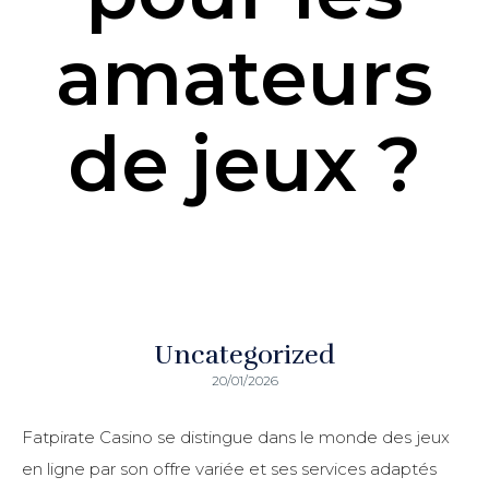
amateurs
de jeux ?
Uncategorized
20/01/2026
Fatpirate Casino se distingue dans le monde des jeux
en ligne par son offre variée et ses services adaptés