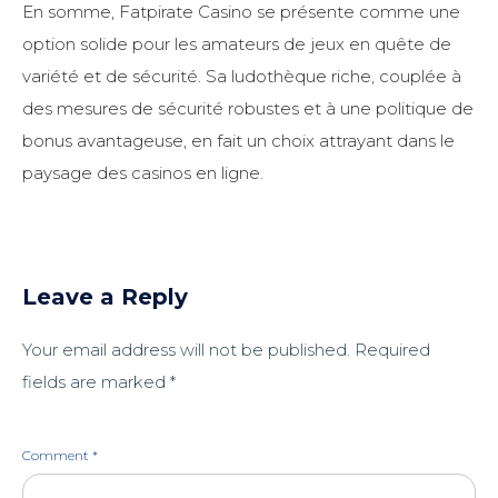
En somme, Fatpirate Casino se présente comme une
option solide pour les amateurs de jeux en quête de
variété et de sécurité. Sa ludothèque riche, couplée à
des mesures de sécurité robustes et à une politique de
bonus avantageuse, en fait un choix attrayant dans le
paysage des casinos en ligne.
Leave a Reply
Your email address will not be published.
Required
fields are marked
*
Comment
*