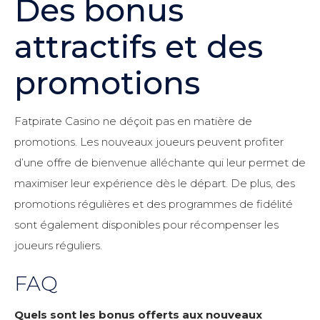
Des bonus
attractifs et des
promotions
Fatpirate Casino ne déçoit pas en matière de
promotions. Les nouveaux joueurs peuvent profiter
d’une offre de bienvenue alléchante qui leur permet de
maximiser leur expérience dès le départ. De plus, des
promotions régulières et des programmes de fidélité
sont également disponibles pour récompenser les
joueurs réguliers.
FAQ
Quels sont les bonus offerts aux nouveaux