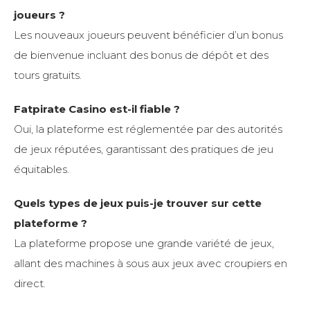
joueurs ?
Les nouveaux joueurs peuvent bénéficier d’un bonus
de bienvenue incluant des bonus de dépôt et des
tours gratuits.
Fatpirate Casino est-il fiable ?
Oui, la plateforme est réglementée par des autorités
de jeux réputées, garantissant des pratiques de jeu
équitables.
Quels types de jeux puis-je trouver sur cette
plateforme ?
La plateforme propose une grande variété de jeux,
allant des machines à sous aux jeux avec croupiers en
direct.