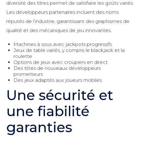
diversité des titres permet de satisfaire les goûts variés.
Les développeurs partenaires incluent des noms
réputés de l’industrie, garantissant des graphismes de
qualité et des mécaniques de jeu innovantes.
Machines à sous avec jackpots progressifs
Jeux de table variés, y compris le blackjack et la
roulette
Options de jeux avec croupiers en direct
Des titres de nouveaux développeurs
prometteurs
Des jeux adaptés aux joueurs mobiles
Une sécurité et
une fiabilité
garanties