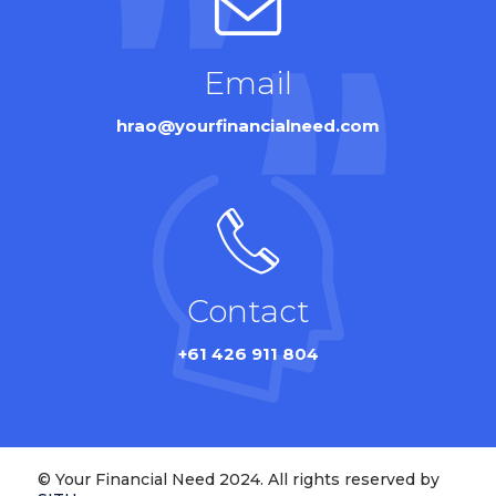
Email
hrao@yourfinancialneed.com
Contact
+61 426 911 804
© Your Financial Need 2024. All rights reserved by