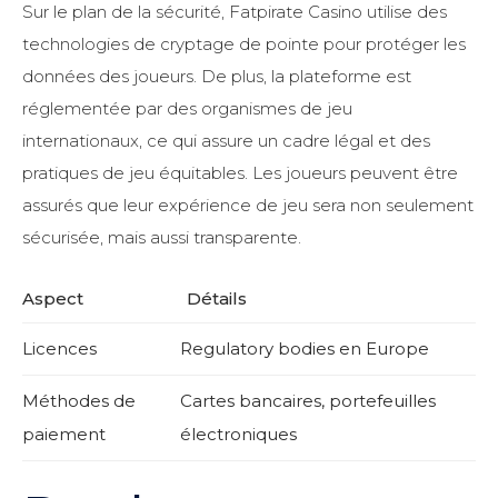
Sur le plan de la sécurité, Fatpirate Casino utilise des
technologies de cryptage de pointe pour protéger les
données des joueurs. De plus, la plateforme est
réglementée par des organismes de jeu
internationaux, ce qui assure un cadre légal et des
pratiques de jeu équitables. Les joueurs peuvent être
assurés que leur expérience de jeu sera non seulement
sécurisée, mais aussi transparente.
Aspect
Détails
Licences
Regulatory bodies en Europe
Méthodes de
Cartes bancaires, portefeuilles
paiement
électroniques