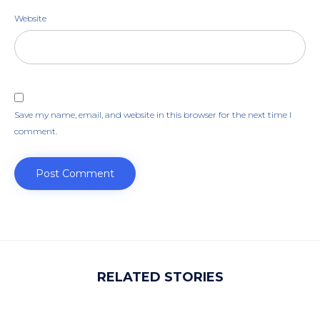
Website
Save my name, email, and website in this browser for the next time I
comment.
RELATED STORIES