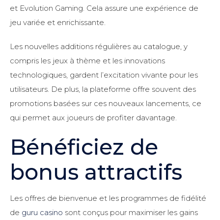
et Evolution Gaming. Cela assure une expérience de
jeu variée et enrichissante.
Les nouvelles additions régulières au catalogue, y
compris les jeux à thème et les innovations
technologiques, gardent l’excitation vivante pour les
utilisateurs. De plus, la plateforme offre souvent des
promotions basées sur ces nouveaux lancements, ce
qui permet aux joueurs de profiter davantage.
Bénéficiez de
bonus attractifs
Les offres de bienvenue et les programmes de fidélité
de
guru casino
sont conçus pour maximiser les gains