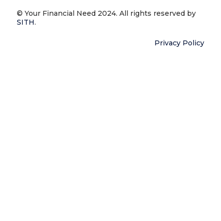
© Your Financial Need 2024. All rights reserved by
SITH
.
Privacy Policy