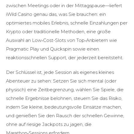
zwischen Meetings oder in der Mittagspause—liefert
iWild Casino genau das, was Sie brauchen: ein
optimiertes mobiles Erlebnis, schnelle Einzahlungen per
Krypto oder traditionelle Methoden, eine große
Auswahl an Low‑Cost-Slots von Top‑Anbietern wie
Pragmatic Play und Quickspin sowie einen
reaktionsschnellen Support, der jederzeit bereitsteht.
Der Schlüssel ist, jede Session als eigenes kleines
Abenteuer zu sehen: Setzen Sie sich mental (oder
physisch) eine Zeitbegrenzung, wählen Sie Spiele, die
schnelle Ergebnisse belohnen, steuern Sie das Risiko,
indem Sie kleine, bedeutungsvolle Einsätze machen,
und genießen Sie den Rausch der schnellen Gewinne,
ohne auf riesige Jackpots zu jagen, die
Marathon‑Sessions erfordern.