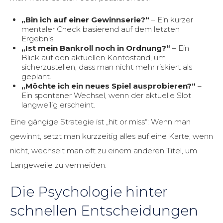
„Bin ich auf einer Gewinnserie?“
– Ein kurzer
mentaler Check basierend auf dem letzten
Ergebnis.
„Ist mein Bankroll noch in Ordnung?“
– Ein
Blick auf den aktuellen Kontostand, um
sicherzustellen, dass man nicht mehr riskiert als
geplant.
„Möchte ich ein neues Spiel ausprobieren?“
–
Ein spontaner Wechsel, wenn der aktuelle Slot
langweilig erscheint.
Eine gängige Strategie ist „hit or miss“: Wenn man
gewinnt, setzt man kurzzeitig alles auf eine Karte; wenn
nicht, wechselt man oft zu einem anderen Titel, um
Langeweile zu vermeiden.
Die Psychologie hinter
schnellen Entscheidungen