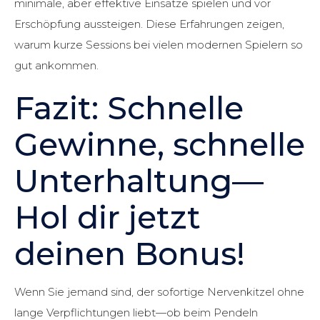
minimale, aber effektive Einsätze spielen und vor
Erschöpfung aussteigen. Diese Erfahrungen zeigen,
warum kurze Sessions bei vielen modernen Spielern so
gut ankommen.
Fazit: Schnelle
Gewinne, schnelle
Unterhaltung—
Hol dir jetzt
deinen Bonus!
Wenn Sie jemand sind, der sofortige Nervenkitzel ohne
lange Verpflichtungen liebt—ob beim Pendeln