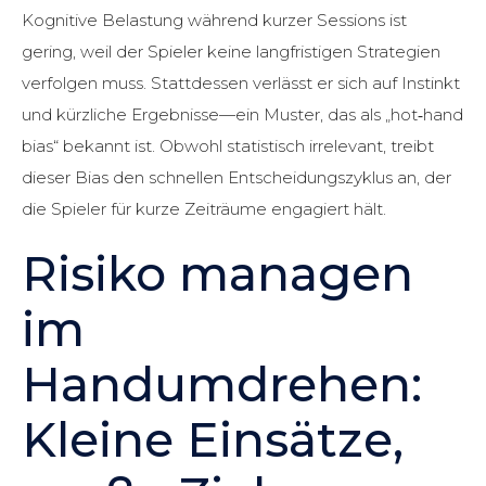
Kognitive Belastung während kurzer Sessions ist
gering, weil der Spieler keine langfristigen Strategien
verfolgen muss. Stattdessen verlässt er sich auf Instinkt
und kürzliche Ergebnisse—ein Muster, das als „hot‑hand
bias“ bekannt ist. Obwohl statistisch irrelevant, treibt
dieser Bias den schnellen Entscheidungszyklus an, der
die Spieler für kurze Zeiträume engagiert hält.
Risiko managen
im
Handumdrehen:
Kleine Einsätze,