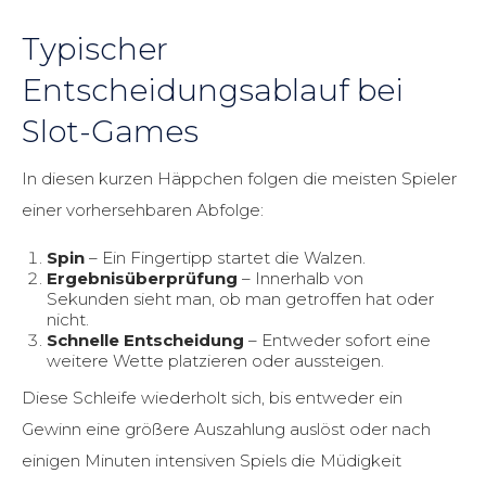
Typischer
Entscheidungsablauf bei
Slot-Games
In diesen kurzen Häppchen folgen die meisten Spieler
einer vorhersehbaren Abfolge:
Spin
– Ein Fingertipp startet die Walzen.
Ergebnisüberprüfung
– Innerhalb von
Sekunden sieht man, ob man getroffen hat oder
nicht.
Schnelle Entscheidung
– Entweder sofort eine
weitere Wette platzieren oder aussteigen.
Diese Schleife wiederholt sich, bis entweder ein
Gewinn eine größere Auszahlung auslöst oder nach
einigen Minuten intensiven Spiels die Müdigkeit