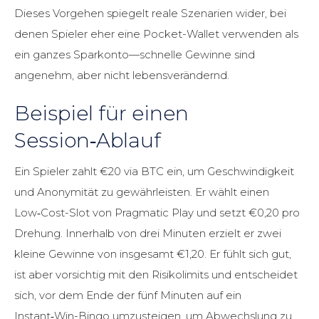
Dieses Vorgehen spiegelt reale Szenarien wider, bei
denen Spieler eher eine Pocket-Wallet verwenden als
ein ganzes Sparkonto—schnelle Gewinne sind
angenehm, aber nicht lebensverändernd.
Beispiel für einen
Session‑Ablauf
Ein Spieler zahlt €20 via BTC ein, um Geschwindigkeit
und Anonymität zu gewährleisten. Er wählt einen
Low‑Cost-Slot von Pragmatic Play und setzt €0,20 pro
Drehung. Innerhalb von drei Minuten erzielt er zwei
kleine Gewinne von insgesamt €1,20. Er fühlt sich gut,
ist aber vorsichtig mit den Risikolimits und entscheidet
sich, vor dem Ende der fünf Minuten auf ein
Instant‑Win-Bingo umzusteigen, um Abwechslung zu