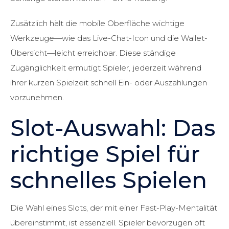
Zusätzlich hält die mobile Oberfläche wichtige
Werkzeuge—wie das Live-Chat-Icon und die Wallet-
Übersicht—leicht erreichbar. Diese ständige
Zugänglichkeit ermutigt Spieler, jederzeit während
ihrer kurzen Spielzeit schnell Ein- oder Auszahlungen
vorzunehmen.
Slot-Auswahl: Das
richtige Spiel für
schnelles Spielen
Die Wahl eines Slots, der mit einer Fast-Play-Mentalität
übereinstimmt, ist essenziell. Spieler bevorzugen oft