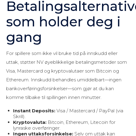
Betalingsalternativ
som holder deg i
gang
For spillere som ikke vil bruke tid på innskudd eller
uttak, støtter NV øyeblikkelige betalingsmetoder som
Visa, Mastercard og kryptovalutaer som Bitcoin og
Ethereum. Innskudd behandles umiddelbart—ingen
bankoverføringsforsinkelser—som gjør at du kan
komme tilbake til spillingen innen minutter.
Instant Deposits:
Visa / Mastercard / PayPal (via
Skrill).
Kryptovaluta:
Bitcoin, Ethereum, Litecoin for
lynraske overføringer.
Ingen uttaksforsinkelse:
Selv om uttak kan