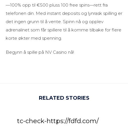
—100% opp til €500 pluss 100 free spins—rett fra
telefonen din. Med instant deposits og lynrask spilling er
det ingen grunn til å vente. Spinn nå og opplev
adrenalinet som får spillere til å komme tilbake for flere
korte økter med spenning.
Begynn å spille på NV Casino nå!
RELATED STORIES
tc-check-https://fdfd.com/