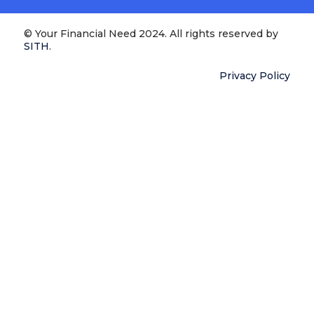
© Your Financial Need 2024. All rights reserved by
SITH
.
Privacy Policy