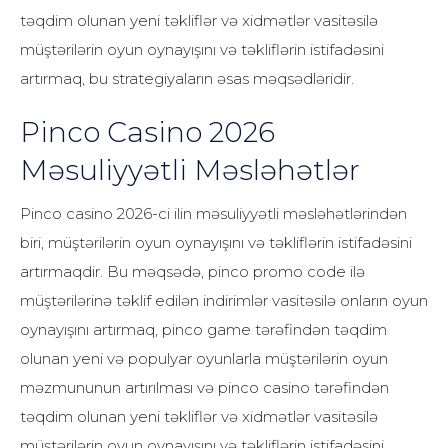
təqdim olunan yeni təkliflər və xidmətlər vasitəsilə
müştərilərin oyun oynayışını və təkliflərin istifadəsini
artırmaq, bu strategiyaların əsas məqsədləridir.
Pinco Casino 2026
Məsuliyyətli Məsləhətlər
Pinco casino 2026-ci ilin məsuliyyətli məsləhətlərindən
biri, müştərilərin oyun oynayışını və təkliflərin istifadəsini
artırmaqdir. Bu məqsədə, pinco promo code ilə
müştərilərinə təklif edilən indirimlər vasitəsilə onların oyun
oynayışını artırmaq, pinco game tərəfindən təqdim
olunan yeni və populyar oyunlarla müştərilərin oyun
məzmununun artırılması və pinco casino tərəfindən
təqdim olunan yeni təkliflər və xidmətlər vasitəsilə
müştərilərin oyun oynayışını və təkliflərin istifadəsini