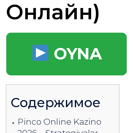
Онлайн)
OYNA
Содержимое
Pinco Online Kazino