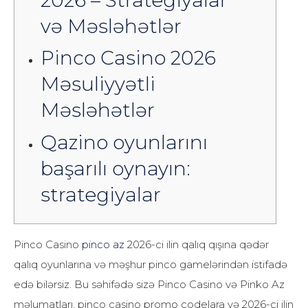
2026 – Strategiyalar
və Məsləhətlər
Pinco Casino 2026
Məsuliyyətli
Məsləhətlər
Qazino oyunlarını
başarılı oynayın:
strategiyalar
Pinco Casino
pinco az
2026-ci ilin qalıq qışına qədər
qalıq oyunlarına və məşhur pinco gamelərindən istifadə
edə bilərsiz. Bu səhifədə sizə Pinco Casino və Pinko Az
məlumatları, pinco casino promo codelara və 2026-ci ilin