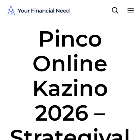

Sk
Pinco
to
co
Online
Kazino
2026 –
Strategiyal