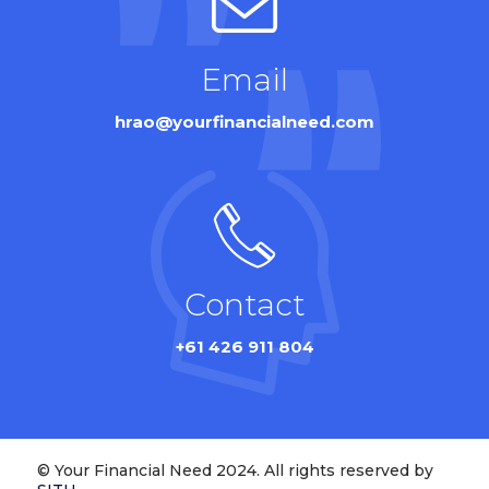
Email
hrao@yourfinancialneed.com
Contact
+61 426 911 804
© Your Financial Need 2024. All rights reserved by