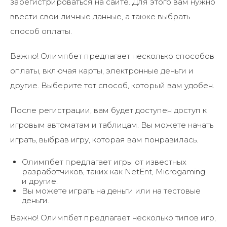
зарегистрироваться на сайте. Для этого вам нужно
ввести свои личные данные, а также выбрать
способ оплаты.
Важно! Олимпбет предлагает несколько способов
оплаты, включая карты, электронные деньги и
другие. Выберите тот способ, который вам удобен.
После регистрации, вам будет доступен доступ к
игровым автоматам и таблицам. Вы можете начать
играть, выбрав игру, которая вам понравилась.
Олимпбет предлагает игры от известных
разработчиков, таких как NetEnt, Microgaming
и другие.
Вы можете играть на деньги или на тестовые
деньги.
Важно! Олимпбет предлагает несколько типов игр,