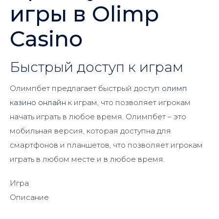
игры в Olimp
Casino
Быстрый доступ к играм
Олимпбет предлагает быстрый доступ
олимп
казино онлайн
к играм, что позволяет игрокам
начать играть в любое время. Олимпбет – это
мобильная версия, которая доступна для
смартфонов и планшетов, что позволяет игрокам
играть в любом месте и в любое время.
Игра
Описание