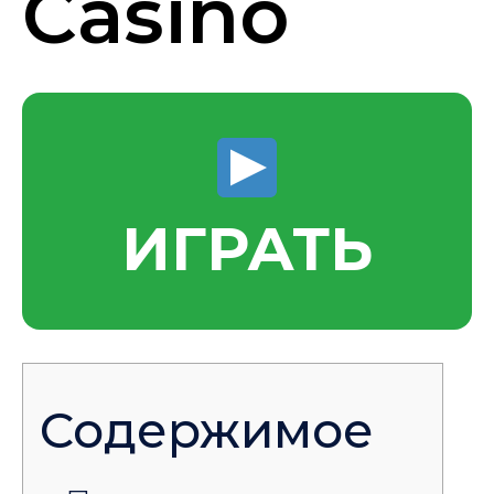
Casino
ИГРАТЬ
Содержимое