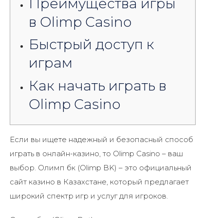
Преимущества игры
в Olimp Casino
Быстрый доступ к
играм
Как начать играть в
Olimp Casino
Если вы ищете надежный и безопасный способ
играть в онлайн-казино, то Olimp Casino – ваш
выбор. Олимп бк (Olimp BK) – это официальный
сайт казино в Казахстане, который предлагает
широкий спектр игр и услуг для игроков.