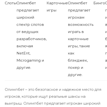
Слоты
Олимпбет
Карточные
Олимпбет
Бинго
предлагает
игры
предлагает
широкий
игрокам
спектр слотов
возможность
от ведущих
играть в
разработчиков,
карточные
включая
игры, такие
NetEnt,
как
Microgaming и
блэкджек,
другие.
покер и
другие.
Олимпбет – это безопасное и надежное место для
игроков, которые ищут реальные шансы на
выигрыш. Олимпбет предлагает игрокам широкий