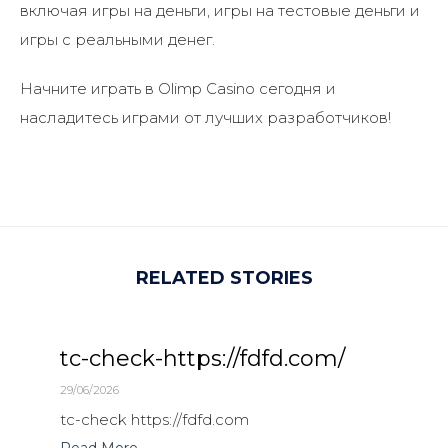
включая игры на деньги, игры на тестовые деньги и
игры с реальными денег.
Начните играть в Olimp Casino сегодня и
насладитесь играми от лучших разработчиков!
RELATED STORIES
tc-check-https://fdfd.com/
29/06/2026
tc-check https://fdfd.com
Read More