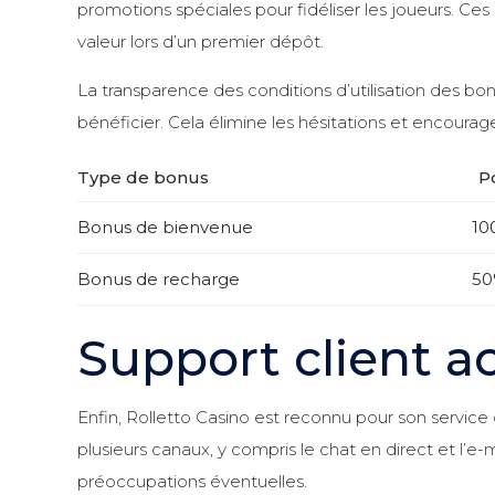
promotions spéciales pour fidéliser les joueurs. C
valeur lors d’un premier dépôt.
La transparence des conditions d’utilisation des b
bénéficier. Cela élimine les hésitations et encourage 
Type de bonus
P
Bonus de bienvenue
10
Bonus de recharge
5
Support client a
Enfin, Rolletto Casino est reconnu pour son service 
plusieurs canaux, y compris le chat en direct et l’e
préoccupations éventuelles.