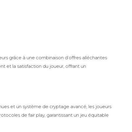
ueurs grâce à une combinaison d’offres alléchantes
 et la satisfaction du joueur, offrant un
onnues et un système de cryptage avancé, les joueurs
tocoles de fair play, garantissant un jeu équitable