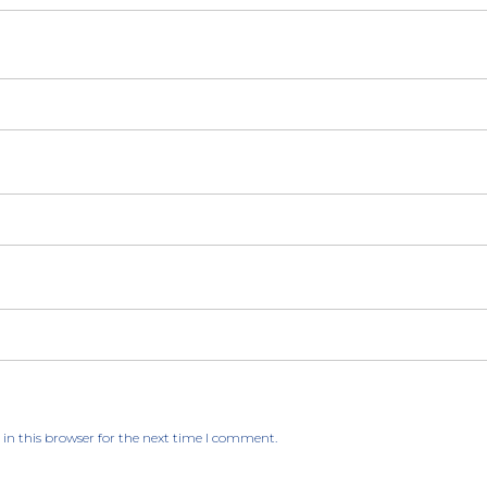
in this browser for the next time I comment.