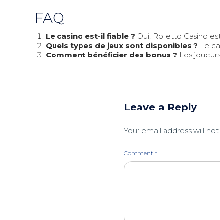
FAQ
Le casino est-il fiable ?
Oui, Rolletto Casino est
Quels types de jeux sont disponibles ?
Le ca
Comment bénéficier des bonus ?
Les joueurs 
Leave a Reply
Your email address will not
Comment
*