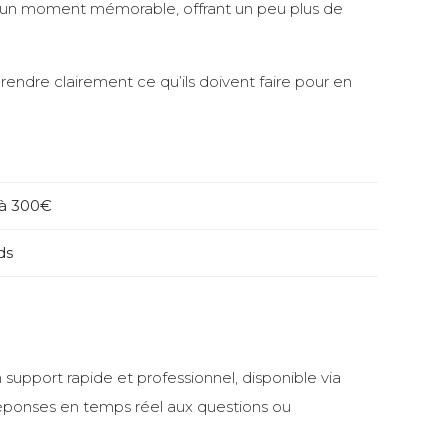
en un moment mémorable, offrant un peu plus de
endre clairement ce qu’ils doivent faire pour en
’à 300€
ds
 support rapide et professionnel, disponible via
s réponses en temps réel aux questions ou