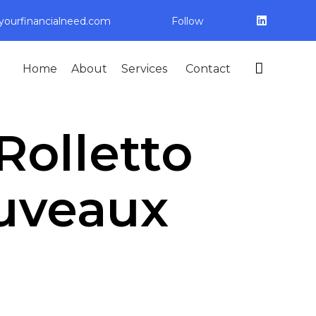
ourfinancialneed.com
Follow
Skip

Home
About
Services
Contact
to
content
 Rolletto
ouveaux