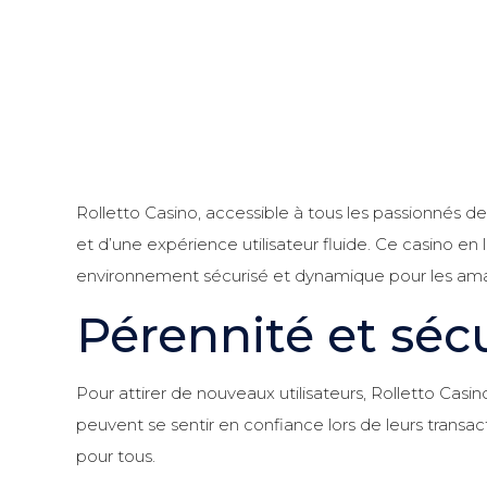
Rolletto Casino, accessible à tous les passionnés de
et d’une expérience utilisateur fluide. Ce casino en
environnement sécurisé et dynamique pour les ama
Pérennité et séc
Pour attirer de nouveaux utilisateurs, Rolletto Cas
peuvent se sentir en confiance lors de leurs transa
pour tous.