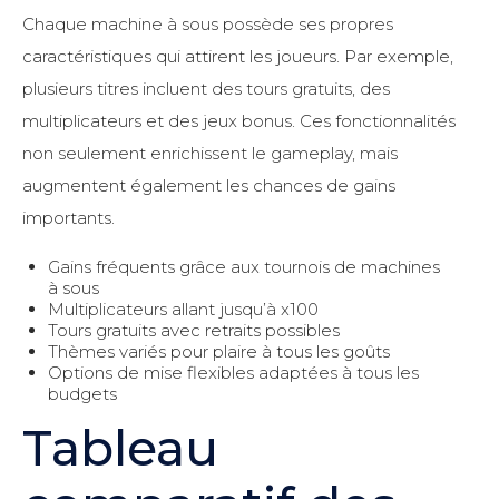
Chaque machine à sous possède ses propres
caractéristiques qui attirent les joueurs. Par exemple,
plusieurs titres incluent des tours gratuits, des
multiplicateurs et des jeux bonus. Ces fonctionnalités
non seulement enrichissent le gameplay, mais
augmentent également les chances de gains
importants.
Gains fréquents grâce aux tournois de machines
à sous
Multiplicateurs allant jusqu’à x100
Tours gratuits avec retraits possibles
Thèmes variés pour plaire à tous les goûts
Options de mise flexibles adaptées à tous les
budgets
Tableau