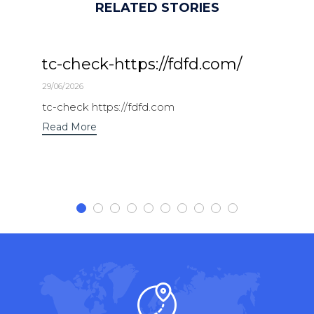
RELATED STORIES
tc-check-https://fdfd.com/
29/06/2026
tc-check https://fdfd.com
Read More