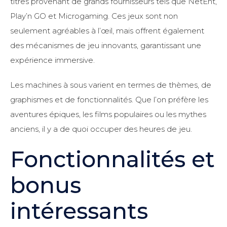
titres provenant de grands fournisseurs tels que NetEnt,
Play’n GO et Microgaming. Ces jeux sont non
seulement agréables à l’œil, mais offrent également
des mécanismes de jeu innovants, garantissant une
expérience immersive.
Les machines à sous varient en termes de thèmes, de
graphismes et de fonctionnalités. Que l’on préfère les
aventures épiques, les films populaires ou les mythes
anciens, il y a de quoi occuper des heures de jeu.
Fonctionnalités et
bonus
intéressants