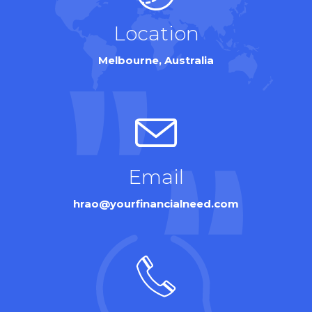
Location
Melbourne, Australia
Email
hrao@yourfinancialneed.com