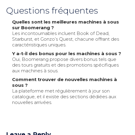
Questions fréquentes
Quelles sont les meilleures machines à sous
sur Boomerang ?
Les incontournables incluent Book of Dead,
Starburst, et Gonzo’s Quest, chacune offrant des
caractéristiques uniques.
Y a-t-il des bonus pour les machines à sous ?
Oui, Boomerang propose divers bonus tels que
des tours gratuits et des promotions spécifiques
aux machines à sous.
Comment trouver de nouvelles machines à
sous ?
La plateforme met régulièrement à jour son
catalogue, et il existe des sections dédiées aux
nouvelles arrivées.
Leave a Reply