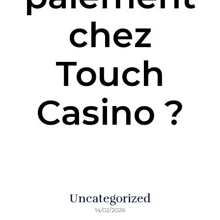
chez
Touch
Casino ?
Uncategorized
14/02/2026