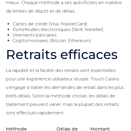
mieux. Chaque méthode a ses spécificités en matière
de limites de dépôt et de délais.
Cartes de crédit (Visa, MasterCard)
Portefeuilles électroniques (Skrill, Neteller)
Virements bancaires
Cryptomonnaies (Bitcoin, Ethereum)
Retraits efficaces
La rapidité et la facilité des retraits sont essentielles
pour une expérience utilisateur réussie. Touch Casino
s’engage à traiter les demandes de retrait dans les plus
brefs délais. Selon la méthode choisie, les délais de
traitement peuvent varier, mais la plupart des retraits
sont effectués rapidement.
Méthode
Délais de
Montant