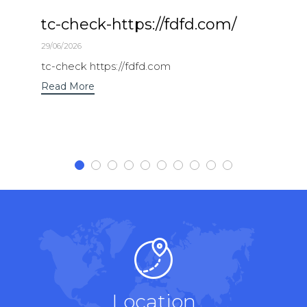
tc-check-https://fdfd.com/
29/06/2026
tc-check https://fdfd.com
Read More
Location