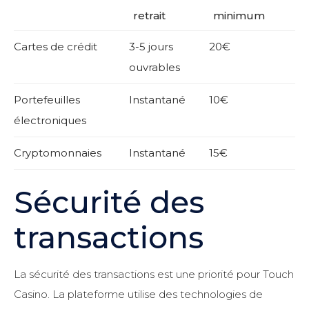
retrait
minimum
Cartes de crédit
3-5 jours
20€
ouvrables
Portefeuilles
Instantané
10€
électroniques
Cryptomonnaies
Instantané
15€
Sécurité des
transactions
La sécurité des transactions est une priorité pour Touch
Casino. La plateforme utilise des technologies de