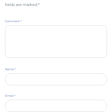
fields are marked
*
Comment
*
Name
*
Email
*