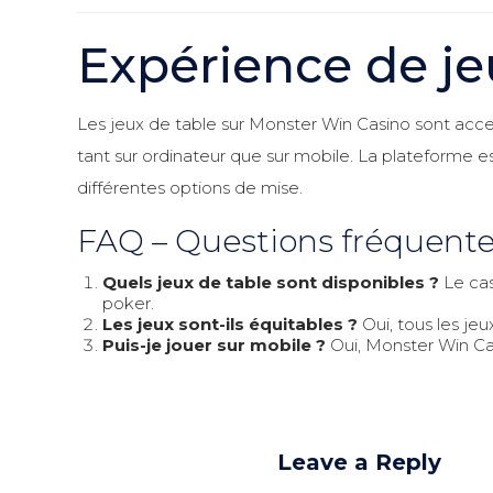
Expérience de jeu
Les jeux de table sur Monster Win Casino sont accessi
tant sur ordinateur que sur mobile. La plateforme est
différentes options de mise.
FAQ – Questions fréquent
Quels jeux de table sont disponibles ?
Le casi
poker.
Les jeux sont-ils équitables ?
Oui, tous les jeu
Puis-je jouer sur mobile ?
Oui, Monster Win Ca
Leave a Reply