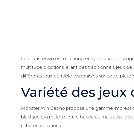
Le
monsterwin
est un casino en ligne qui se distin
multitude d’options, allant des traditionnels jeux de
différents jeux de table disponibles sur cette platef
Variété des jeux 
Monster Win Casino propose une gamme impressionna
blackjack, la roulette, et le baccarat, mais aussi d
riche en émotions.