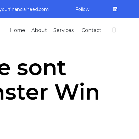
ourfinancialneed.com
Follow
Skip

Home
About
Services
Contact
to
content
e sont
nster Win