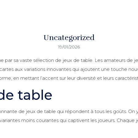
Uncategorized
19/01/2026
gue par sa vaste sélection de jeux de table. Les amateurs de 
 cartes aux variations innovantes qui ajoutent une touche nouvel
orme, en mettant l’accent sur leur diversité et leurs caractéris
de table
nte de jeux de table qui répondent à tous les goûts. On y 
es variantes moins courantes qui captivent les joueurs. Chaque