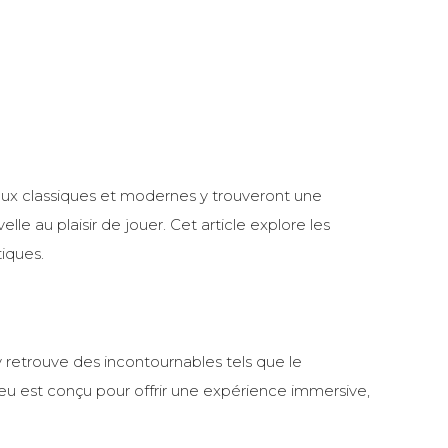
jeux classiques et modernes y trouveront une
le au plaisir de jouer. Cet article explore les
tiques.
retrouve des incontournables tels que le
 jeu est conçu pour offrir une expérience immersive,