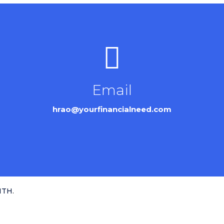
Email
hrao@yourfinancialneed.com
ITH
.