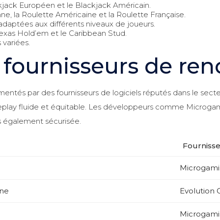
ackjack Européen et le Blackjack Américain.
ne, la Roulette Américaine et la Roulette Française.
 adaptées aux différents niveaux de joueurs.
Texas Hold’em et le Caribbean Stud.
 variées.
t fournisseurs de re
entés par des fournisseurs de logiciels réputés dans le secte
play fluide et équitable. Les développeurs comme Microgam
s également sécurisée.
Fourniss
Microgami
ine
Evolution
Microgam