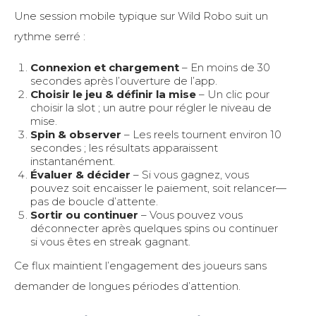
Une session mobile typique sur Wild Robo suit un
rythme serré :
Connexion et chargement
– En moins de 30
secondes après l’ouverture de l’app.
Choisir le jeu & définir la mise
– Un clic pour
choisir la slot ; un autre pour régler le niveau de
mise.
Spin & observer
– Les reels tournent environ 10
secondes ; les résultats apparaissent
instantanément.
Évaluer & décider
– Si vous gagnez, vous
pouvez soit encaisser le paiement, soit relancer—
pas de boucle d’attente.
Sortir ou continuer
– Vous pouvez vous
déconnecter après quelques spins ou continuer
si vous êtes en streak gagnant.
Ce flux maintient l’engagement des joueurs sans
demander de longues périodes d’attention.