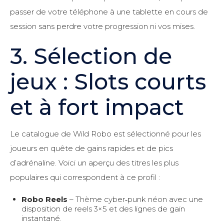
passer de votre téléphone à une tablette en cours de
session sans perdre votre progression ni vos mises.
3. Sélection de
jeux : Slots courts
et à fort impact
Le catalogue de Wild Robo est sélectionné pour les
joueurs en quête de gains rapides et de pics
d’adrénaline. Voici un aperçu des titres les plus
populaires qui correspondent à ce profil :
Robo Reels
– Thème cyber‑punk néon avec une
disposition de reels 3×5 et des lignes de gain
instantané.