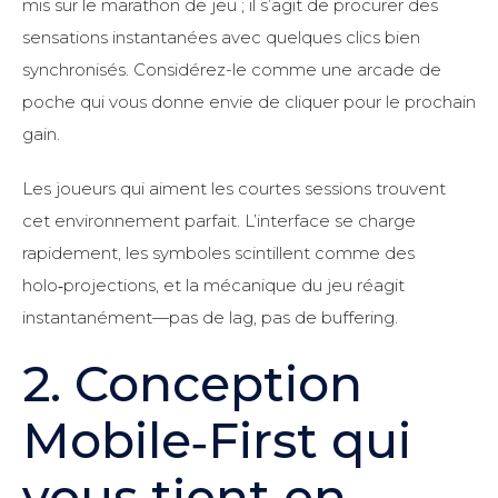
mis sur le marathon de jeu ; il s’agit de procurer des
sensations instantanées avec quelques clics bien
synchronisés. Considérez-le comme une arcade de
poche qui vous donne envie de cliquer pour le prochain
gain.
Les joueurs qui aiment les courtes sessions trouvent
cet environnement parfait. L’interface se charge
rapidement, les symboles scintillent comme des
holo‑projections, et la mécanique du jeu réagit
instantanément—pas de lag, pas de buffering.
2. Conception
Mobile‑First qui
vous tient en