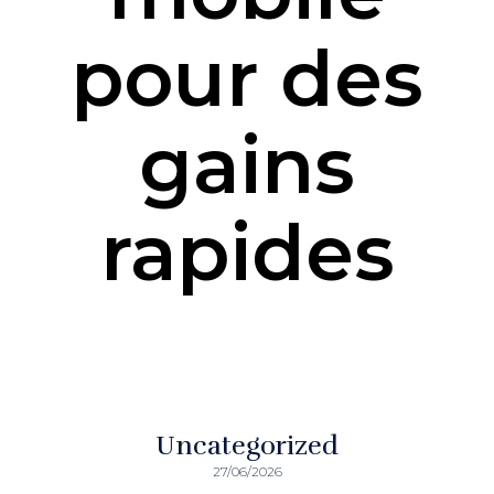
pour des
gains
rapides
Uncategorized
27/06/2026