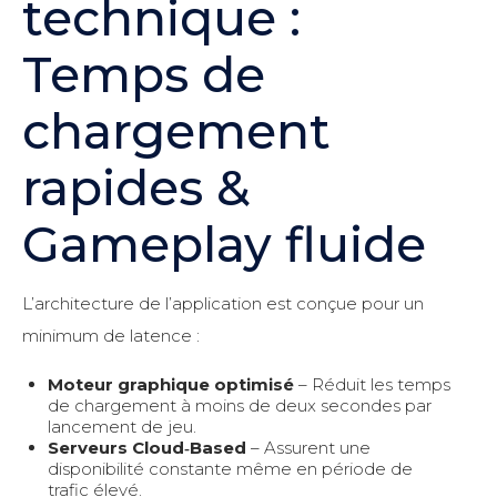
technique :
Temps de
chargement
rapides &
Gameplay fluide
L’architecture de l’application est conçue pour un
minimum de latence :
Moteur graphique optimisé
– Réduit les temps
de chargement à moins de deux secondes par
lancement de jeu.
Serveurs Cloud‑Based
– Assurent une
disponibilité constante même en période de
trafic élevé.