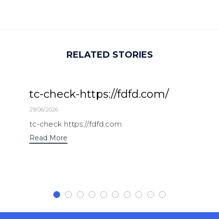
RELATED STORIES
tc-check-https://fdfd.com/
29/06/2026
tc-check https://fdfd.com
Read More