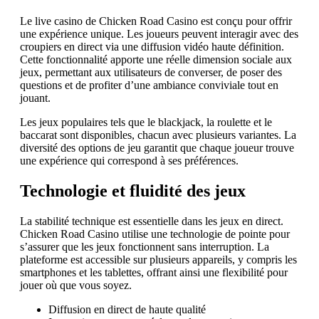
Le live casino de Chicken Road Casino est conçu pour offrir
une expérience unique. Les joueurs peuvent interagir avec des
croupiers en direct via une diffusion vidéo haute définition.
Cette fonctionnalité apporte une réelle dimension sociale aux
jeux, permettant aux utilisateurs de converser, de poser des
questions et de profiter d’une ambiance conviviale tout en
jouant.
Les jeux populaires tels que le blackjack, la roulette et le
baccarat sont disponibles, chacun avec plusieurs variantes. La
diversité des options de jeu garantit que chaque joueur trouve
une expérience qui correspond à ses préférences.
Technologie et fluidité des jeux
La stabilité technique est essentielle dans les jeux en direct.
Chicken Road Casino utilise une technologie de pointe pour
s’assurer que les jeux fonctionnent sans interruption. La
plateforme est accessible sur plusieurs appareils, y compris les
smartphones et les tablettes, offrant ainsi une flexibilité pour
jouer où que vous soyez.
Diffusion en direct de haute qualité