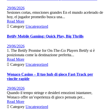
29/06/2026
Sesiones cortas, emociones grandes En el mundo acelerado de
hoy, el jugador promedio busca una...
Read More

Category
Uncategorized
Betify Mobile Gaming: Quick Play, Big Thrills
29/06/2026
1. The Betify Promise for On‑The‑Go Players Betify si è
posizionata come la destinazione preferita...
Read More

Category
Uncategorized
Wonaco Casino – Il tuo hub di gioco Fast‑Track per
vincite rapide
29/06/2026
Quando il tempo stringe e desideri emozioni istantanee,
Wonaco offre un’esperienza di gioco pensata per...
Read More

Category
Uncategorized