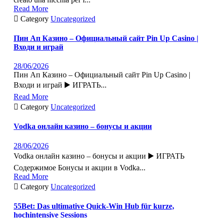
Read More

Category
Uncategorized
Пин Ап Казино – Официальный сайт Pin Up Casino |
Входи и играй
28/06/2026
Пин Ап Казино – Официальный сайт Pin Up Casino |
Входи и играй ▶️ ИГРАТЬ...
Read More

Category
Uncategorized
Vodka онлайн казино – бонусы и акции
28/06/2026
Vodka онлайн казино – бонусы и акции ▶️ ИГРАТЬ
Содержимое Бонусы и акции в Vodka...
Read More

Category
Uncategorized
55Bet: Das ultimative Quick‑Win Hub für kurze,
hochintensive Sessions