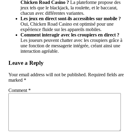
Chicken Road Casino ?
La plateforme propose des
jeux tels que le blackjack, la roulette, et le baccarat,
chacun avec différentes variantes.
Les jeux en direct sont-ils accessibles sur mobile ?
Oui, Chicken Road Casino est optimisé pour une
expérience fluide sur les appareils mobiles.
Comment interagir avec les croupiers en direct ?
Les joueurs peuvent chatter avec les croupiers grâce à
une fonction de messagerie intégrée, créant ainsi une
interaction agréable.
Leave a Reply
Your email address will not be published.
Required fields are
marked
*
Comment
*