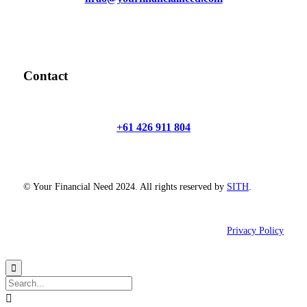
Contact
+61 426 911 804
© Your Financial Need 2024. All rights reserved by
SITH
.
Privacy Policy

