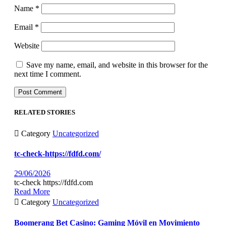
Name
*
Email
*
Website
Save my name, email, and website in this browser for the
next time I comment.
RELATED STORIES

Category
Uncategorized
tc-check-https://fdfd.com/
29/06/2026
tc-check https://fdfd.com
Read More

Category
Uncategorized
Boomerang Bet Casino: Gaming Móvil en Movimiento