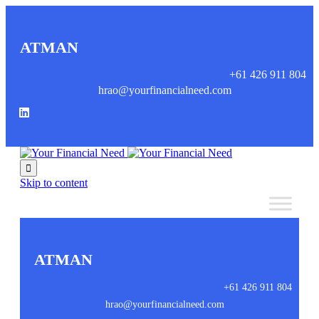
ATMAN
+61 426 911 804
hrao@yourfinancialneed.com

Skip to content
ATMAN
+61 426 911 804
hrao@yourfinancialneed.com