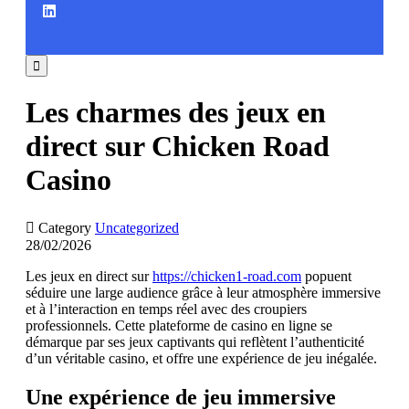

Les charmes des jeux en
direct sur Chicken Road
Casino

Category
Uncategorized
28/02/2026
Les jeux en direct sur
https://chicken1-road.com
popuent
séduire une large audience grâce à leur atmosphère immersive
et à l’interaction en temps réel avec des croupiers
professionnels. Cette plateforme de casino en ligne se
démarque par ses jeux captivants qui reflètent l’authenticité
d’un véritable casino, et offre une expérience de jeu inégalée.
Une expérience de jeu immersive