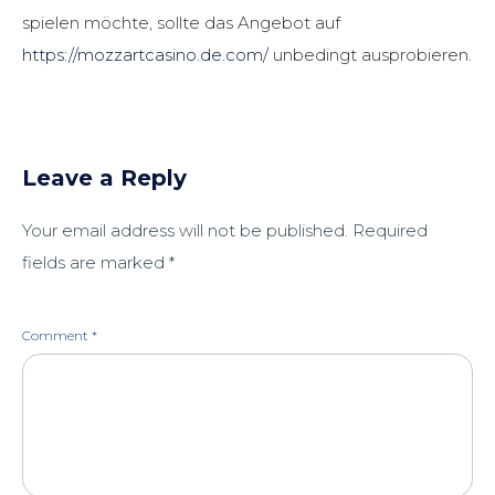
spielen möchte, sollte das Angebot auf
https://mozzartcasino.de.com/
unbedingt ausprobieren.
Leave a Reply
Your email address will not be published.
Required
fields are marked
*
Comment
*