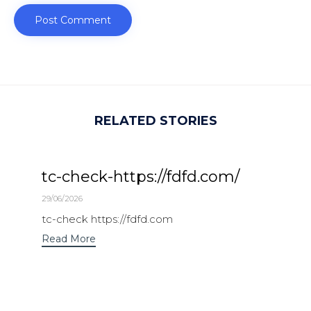
RELATED STORIES
tc-check-https://fdfd.com/
29/06/2026
tc-check https://fdfd.com
Read More