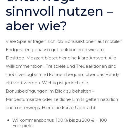
sinnvoll nutzen –
aber wie?
Viele Spieler fragen sich, ob Bonusaktionen auf mobilen
Endgeräten genauso gut funktionieren wie am
Desktop. Mozzart bietet hier eine klare Antwort: Alle
Willkommensboni, Freispiele und Treueaktionen sind
mobil verfügbar und können bequem über das Handy
aktiviert werden. Wichtig ist jedoch, die
Bonusbedingungen im Blick zu behalten –
Mindestumsätze oder zeitliche Limits gelten natürlich
auch unterwegs. Hier eine kurze Übersicht:
Willkommensbonus: 100 % bis zu 200 € + 100
Freispiele