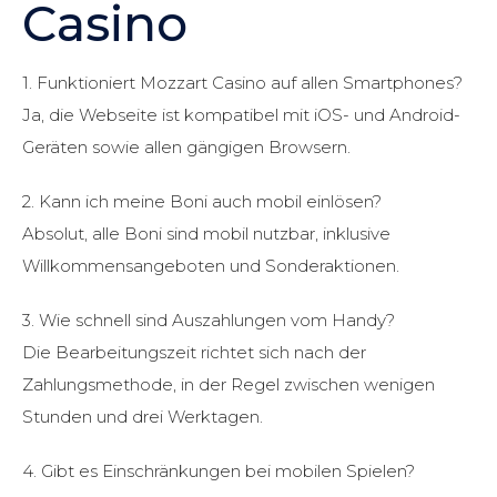
Casino
1. Funktioniert Mozzart Casino auf allen Smartphones?
Ja, die Webseite ist kompatibel mit iOS- und Android-
Geräten sowie allen gängigen Browsern.
2. Kann ich meine Boni auch mobil einlösen?
Absolut, alle Boni sind mobil nutzbar, inklusive
Willkommensangeboten und Sonderaktionen.
3. Wie schnell sind Auszahlungen vom Handy?
Die Bearbeitungszeit richtet sich nach der
Zahlungsmethode, in der Regel zwischen wenigen
Stunden und drei Werktagen.
4. Gibt es Einschränkungen bei mobilen Spielen?