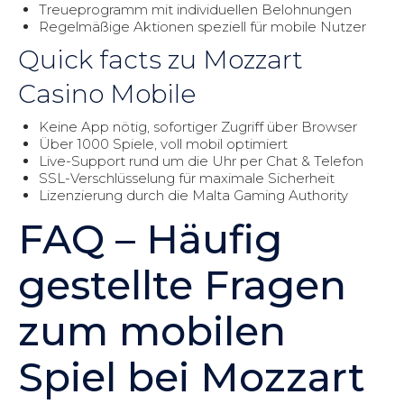
Treueprogramm mit individuellen Belohnungen
Regelmäßige Aktionen speziell für mobile Nutzer
Quick facts zu Mozzart
Casino Mobile
Keine App nötig, sofortiger Zugriff über Browser
Über 1000 Spiele, voll mobil optimiert
Live-Support rund um die Uhr per Chat & Telefon
SSL-Verschlüsselung für maximale Sicherheit
Lizenzierung durch die Malta Gaming Authority
FAQ – Häufig
gestellte Fragen
zum mobilen
Spiel bei Mozzart