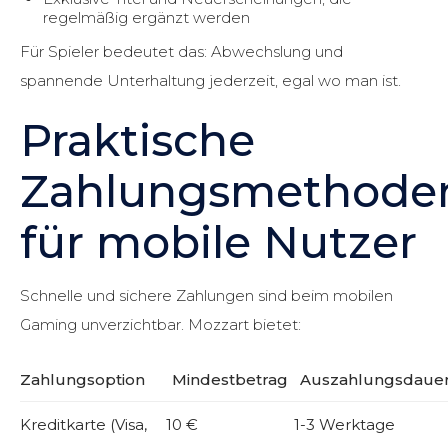
regelmäßig ergänzt werden
Für Spieler bedeutet das: Abwechslung und
spannende Unterhaltung jederzeit, egal wo man ist.
Praktische
Zahlungsmethode
für mobile Nutzer
Schnelle und sichere Zahlungen sind beim mobilen
Gaming unverzichtbar. Mozzart bietet:
Zahlungsoption
Mindestbetrag
Auszahlungsdaue
Kreditkarte (Visa,
10 €
1-3 Werktage