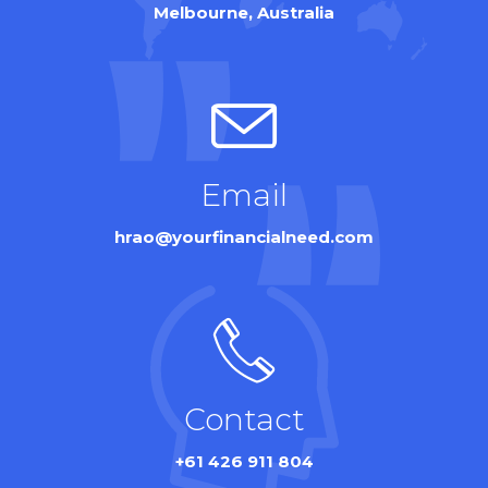
Melbourne, Australia
Email
hrao@yourfinancialneed.com
Contact
+61 426 911 804