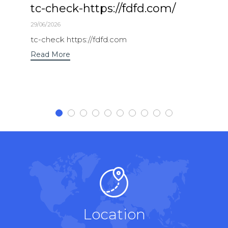
tc-check-https://fdfd.com/
29/06/2026
tc-check https://fdfd.com
Read More
Location