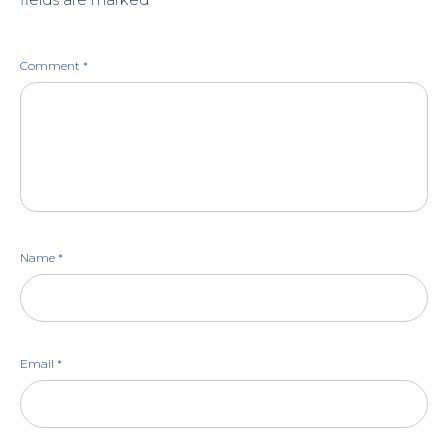
Comment
*
Name
*
Email
*