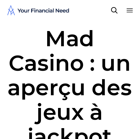

Sk
Mad
to
co
Casino : un
aperçu des
jeux à
jackpot