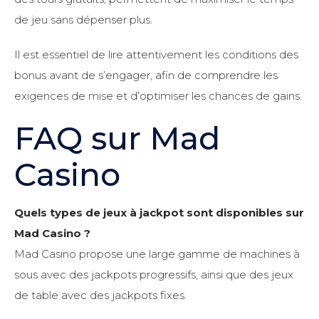
de jeu sans dépenser plus.
Il est essentiel de lire attentivement les conditions des
bonus avant de s’engager, afin de comprendre les
exigences de mise et d’optimiser les chances de gains.
FAQ sur Mad
Casino
Quels types de jeux à jackpot sont disponibles sur
Mad Casino ?
Mad Casino propose une large gamme de machines à
sous avec des jackpots progressifs, ainsi que des jeux
de table avec des jackpots fixes.