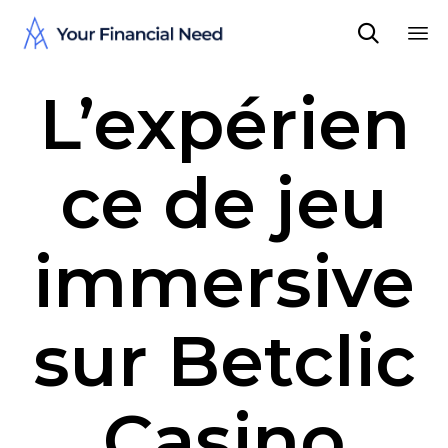

Sk
L’expérien
to
co
ce de jeu
immersive
sur Betclic
Casino