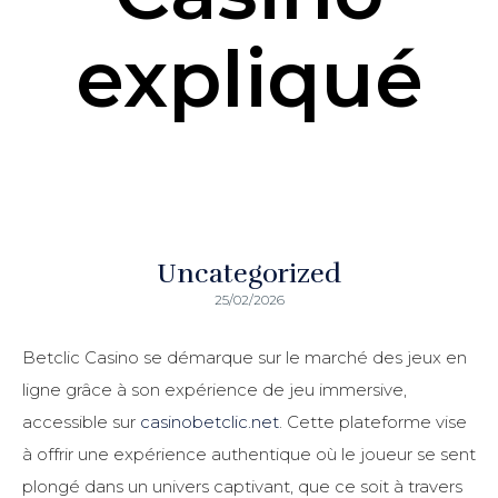
expliqué
Uncategorized
25/02/2026
Betclic Casino se démarque sur le marché des jeux en
ligne grâce à son expérience de jeu immersive,
accessible sur
casinobetclic.net
. Cette plateforme vise
à offrir une expérience authentique où le joueur se sent
plongé dans un univers captivant, que ce soit à travers