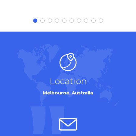
Location
Melbourne, Australia