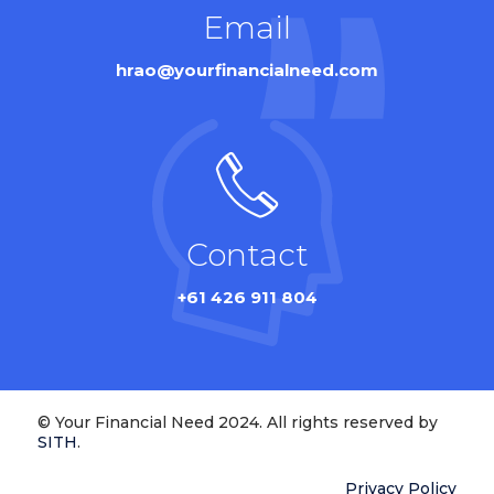
Email
hrao@yourfinancialneed.com
Contact
+61 426 911 804
© Your Financial Need 2024. All rights reserved by
SITH
.
Privacy Policy