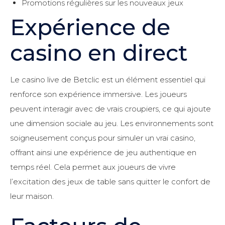
Promotions régulières sur les nouveaux jeux
Expérience de
casino en direct
Le casino live de Betclic est un élément essentiel qui
renforce son expérience immersive. Les joueurs
peuvent interagir avec de vrais croupiers, ce qui ajoute
une dimension sociale au jeu. Les environnements sont
soigneusement conçus pour simuler un vrai casino,
offrant ainsi une expérience de jeu authentique en
temps réel. Cela permet aux joueurs de vivre
l’excitation des jeux de table sans quitter le confort de
leur maison.