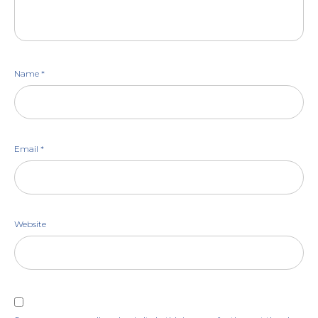
Name
*
Email
*
Website