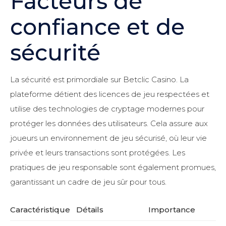
Facteurs de
confiance et de
sécurité
La sécurité est primordiale sur Betclic Casino. La
plateforme détient des licences de jeu respectées et
utilise des technologies de cryptage modernes pour
protéger les données des utilisateurs. Cela assure aux
joueurs un environnement de jeu sécurisé, où leur vie
privée et leurs transactions sont protégées. Les
pratiques de jeu responsable sont également promues,
garantissant un cadre de jeu sûr pour tous.
Caractéristique
Détails
Importance