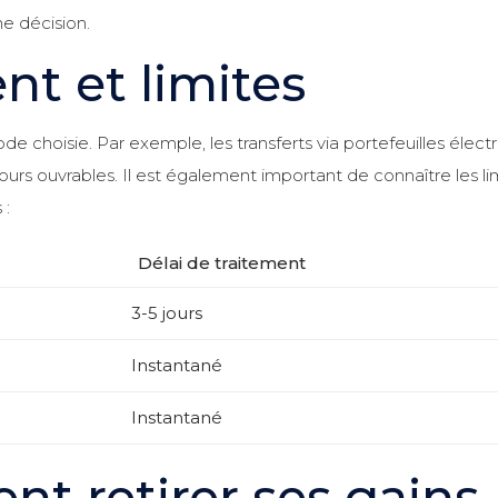
 décision.
nt et limites
hode choisie. Par exemple, les transferts via portefeuilles éle
jours ouvrables. Il est également important de connaître les
 :
Délai de traitement
3-5 jours
Instantané
Instantané
t retirer ses gains