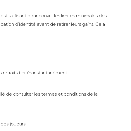
 est suffisant pour couvrir les limites minimales des
ation d’identité avant de retirer leurs gains. Cela
retraits traités instantanément.
lé de consulter les termes et conditions de la
 des joueurs.