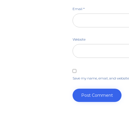
Email
*
Website
Save my name, email, and website 