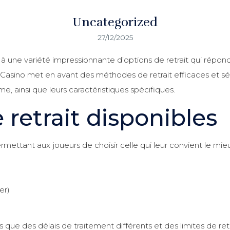
Uncategorized
27/12/2025
s à une variété impressionnante d’options de retrait qui répon
 Casino met en avant des méthodes de retrait efficaces et sécu
e, ainsi que leurs caractéristiques spécifiques.
retrait disponibles
ermettant aux joueurs de choisir celle qui leur convient le mi
er)
ue des délais de traitement différents et des limites de retrai