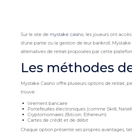
Sur le site de
mystake casino
, les joueurs ont accè
d’une partie ou la gestion de leur bankroll, Mystake
alternatives de retrait proposées par cette plateform
Les méthodes de 
Mystake Casino offre plusieurs options de retrait, p
trouve :
Virement bancaire
Portefeuilles électroniques (comme Skrill, Netell
Cryptomonnaies (Bitcoin, Ethereum)
Cartes de crédit et de débit
Chaque option présente ses propres avantages, tels q