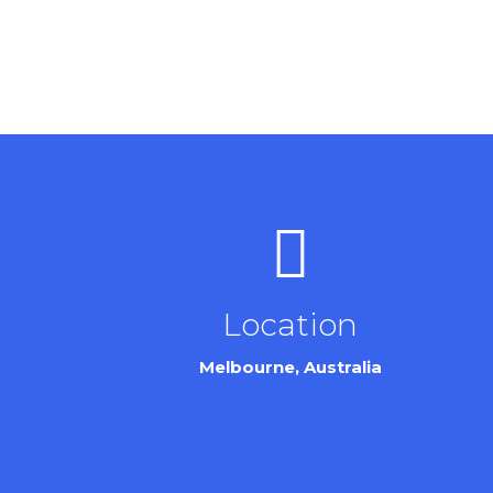
Location
Melbourne, Australia