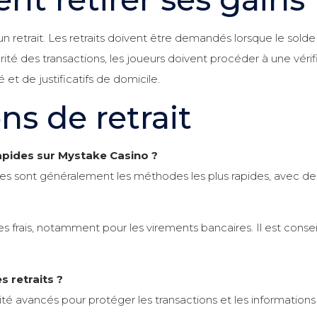
r un retrait. Les retraits doivent être demandés lorsque le solde
ité des transactions, les joueurs doivent procéder à une vérific
et de justificatifs de domicile.
ns de retrait
rapides sur Mystake Casino ?
es sont généralement les méthodes les plus rapides, avec des 
 frais, notamment pour les virements bancaires. Il est conseil
s retraits ?
ité avancés pour protéger les transactions et les informations