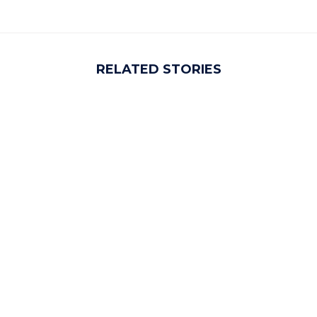
RELATED STORIES