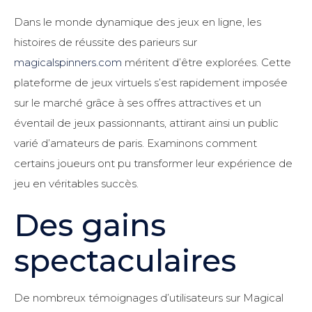
Dans le monde dynamique des jeux en ligne, les
histoires de réussite des parieurs sur
magicalspinners.com
méritent d’être explorées. Cette
plateforme de jeux virtuels s’est rapidement imposée
sur le marché grâce à ses offres attractives et un
éventail de jeux passionnants, attirant ainsi un public
varié d’amateurs de paris. Examinons comment
certains joueurs ont pu transformer leur expérience de
jeu en véritables succès.
Des gains
spectaculaires
De nombreux témoignages d’utilisateurs sur Magical