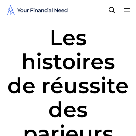

Sk
Les
to
co
histoires
de réussite
des
parieurs