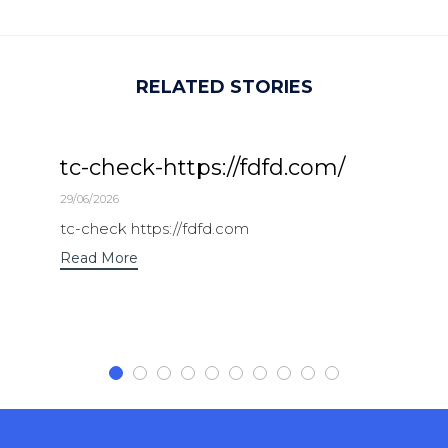
RELATED STORIES
tc-check-https://fdfd.com/
29/06/2026
tc-check https://fdfd.com
Read More