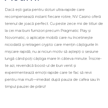
Dacă ești gata pentru sloturi ultra‑rapide care
recompensează instant fiecare rotire, NV Casino oferă
terenul de joacă perfect. Cu peste zece mii de titluri de
la cei mai buni furnizori precum Pragmatic Play și
Novomatic, o aplicație mobilă care nu încetinește
niciodată și retrageri crypto care mențin câștigurile în
mișcare rapidă, nu ai niciun motiv să aștepți o sesiune
lungă când poți câștiga mare în câteva minute. Înscrie-
te azi, revendică boost-ul de bun venit și
experimentează emoții rapide care te fac să revii
pentru mai mult—imediat după pauza de cafea sau în
timpul pauzei de prânz!