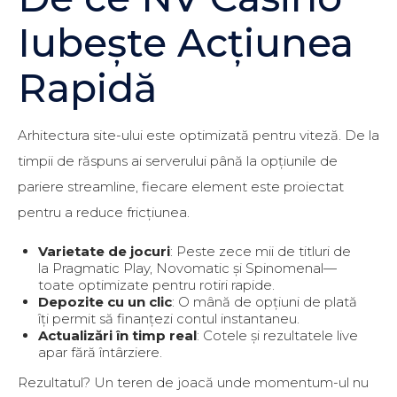
Iubește Acțiunea
Rapidă
Arhitectura site-ului este optimizată pentru viteză. De la
timpii de răspuns ai serverului până la opțiunile de
pariere streamline, fiecare element este proiectat
pentru a reduce fricțiunea.
Varietate de jocuri
: Peste zece mii de titluri de
la Pragmatic Play, Novomatic și Spinomenal—
toate optimizate pentru rotiri rapide.
Depozite cu un clic
: O mână de opțiuni de plată
îți permit să finanțezi contul instantaneu.
Actualizări în timp real
: Cotele și rezultatele live
apar fără întârziere.
Rezultatul? Un teren de joacă unde momentum-ul nu