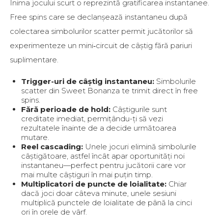
Inima jocului scurt o reprezintă gratificarea instantanee.
Free spins care se declanșează instantaneu după
colectarea simbolurilor scatter permit jucătorilor să
experimenteze un mini‑circuit de câștig fără pariuri
suplimentare.
Trigger-uri de câștig instantaneu:
Simbolurile
scatter din Sweet Bonanza te trimit direct în free
spins.
Fără perioade de hold:
Câștigurile sunt
creditate imediat, permițându-ți să vezi
rezultatele înainte de a decide următoarea
mutare.
Reel cascading:
Unele jocuri elimină simbolurile
câștigătoare, astfel încât apar oportunități noi
instantaneu—perfect pentru jucătorii care vor
mai multe câștiguri în mai puțin timp.
Multiplicatori de puncte de loialitate:
Chiar
dacă joci doar câteva minute, unele sesiuni
multiplică punctele de loialitate de până la cinci
ori în orele de vârf.