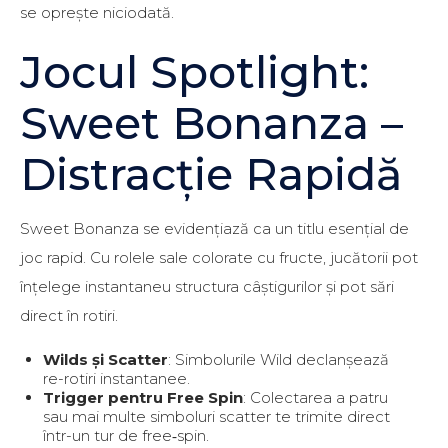
se oprește niciodată.
Jocul Spotlight:
Sweet Bonanza –
Distracție Rapidă
Sweet Bonanza se evidențiază ca un titlu esențial de
joc rapid. Cu rolele sale colorate cu fructe, jucătorii pot
înțelege instantaneu structura câștigurilor și pot sări
direct în rotiri.
Wilds și Scatter
: Simbolurile Wild declanșează
re-rotiri instantanee.
Trigger pentru Free Spin
: Colectarea a patru
sau mai multe simboluri scatter te trimite direct
într-un tur de free‑spin.