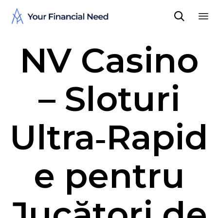

Sk
NV Casino
to
co
– Sloturi
Ultra‑Rapid
e pentru
Jucători de