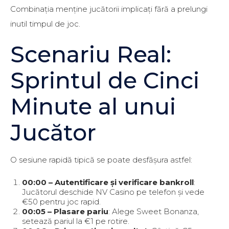
Combinația menține jucătorii implicați fără a prelungi
inutil timpul de joc.
Scenariu Real:
Sprintul de Cinci
Minute al unui
Jucător
O sesiune rapidă tipică se poate desfășura astfel:
00:00 – Autentificare și verificare bankroll
:
Jucătorul deschide NV Casino pe telefon și vede
€50 pentru joc rapid.
00:05 – Plasare pariu
: Alege Sweet Bonanza,
setează pariul la €1 pe rotire.