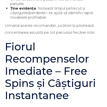
pariurile.
Ține evidența
: Notează timpul petrecut și
câștigurile/pierderile—te ajută să identifici rapid
modelele profitabile.
Urmand aceste recomandări, jucătorii își păstrează
concentrarea ascuțită pe tot parcursul fiecărei rotiri.
Fiorul
Recompenselor
Imediate – Free
Spins și Câștiguri
Instantanee