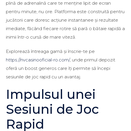
plină de adrenalină care te menține lipit de ecran
pentru minute, nu ore. Platforma este construită pentru
jucătorii care doresc acțiune instantanee și rezultate
imediate, făcând fiecare rotire să pară o bătaie rapidă a
inimii într-o cursă de mare viteză.
Explorează întreaga gamă și înscrie-te pe
https://nvcasinooficial-ro.com/
, unde primul depozit
oferă un boost generos care îți permite să începi
sesiunile de joc rapid cu un avantaj.
Impulsul unei
Sesiuni de Joc
Rapid